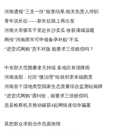
河南通报"三支一扶"核查结果:相关负责人停职
青年说长征——新长征路上再出发
河南大哥驱车千里赴长沙卖瓜 收获满城温暖
网传“河南两市可申领备孕补贴”不实
“进货式网购”货不对版 能要求三倍赔偿吗？
中东部大范围桑拿天持续 多地区有强降雨
河南洛阳：社区“微治理”绘就邻里幸福图景
河南首个湿地类型国家生态质量综合监测站揭牌
“进货式网购”遇纠纷，能要求三倍赔偿吗
息县检察机关推动破获4起网络迷信诈骗案
莫把群众求助当作负面舆情