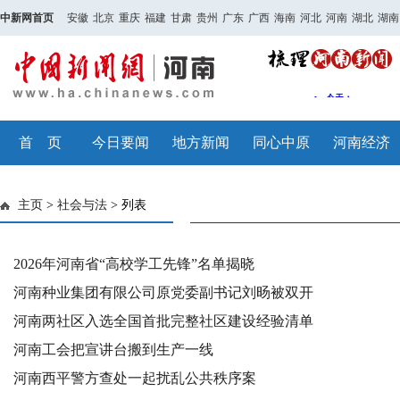
中新网首页
安徽
北京
重庆
福建
甘肃
贵州
广东
广西
海南
河北
河南
湖北
湖南
首 页
今日要闻
地方新闻
同心中原
河南经济
主页
>
社会与法
> 列表
2026年河南省“高校学工先锋”名单揭晓
河南种业集团有限公司原党委副书记刘旸被双开
河南两社区入选全国首批完整社区建设经验清单
河南工会把宣讲台搬到生产一线
河南西平警方查处一起扰乱公共秩序案