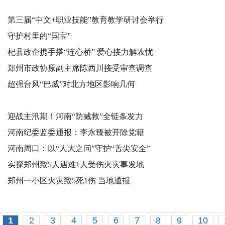
第三届“中文+职业技能”教育教学研讨会举行
守护村里的“国宝”
杞县政企携手搭“连心桥” 爱心接力解农忧
郑州市政协原副主席陈西川接受审查调查
超强台风“巴威”对北方地区影响几何
迎战主汛期！河南“防减救”全链条发力
河南纪委监委通报：李永臻被开除党籍
河南周口：以“人大之问”守护“舌尖安全”
实探郑州致5人遇难1人受伤火灾事发地
郑州一小区火灾致5死1伤 当地通报
1
2
3
4
5
6
7
8
9
10