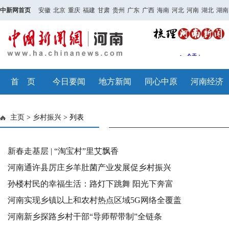
中新网首页
安徽
北京
重庆
福建
甘肃
贵州
广东
广西
海南
河北
河南
湖北
湖南
首 页
今日要闻
地方新闻
同心中原
河南经济
主页
>
乡村振兴
> 列表
新春走基层 | “淘宝村”里艾飘香
河南通许县厉庄乡羊肚菌产业发展促乡村振兴
孙楼村民的幸福生活：路灯下跳舞 阳光下奔富
河南实现乡镇以上和农村热点区域5G网络全覆盖
河南新乡探路乡村干部“导师帮带制”全链条