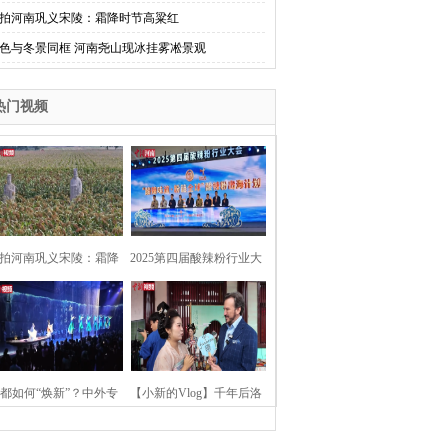
拍河南巩义宋陵：霜降时节高粱红
色与冬景同框 河南尧山现冰挂雾凇景观
热门视频
拍河南巩义宋陵：霜降
2025第四届酸辣粉行业大
时节高粱红
会在河南开封举行
都如何“焕新”？中外专
【小新的Vlog】千年后洛
：洛阳“样本”值得借鉴
阳上阳宫聚“世界各国使