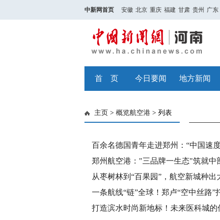
中新网首页
安徽
北京
重庆
福建
甘肃
贵州
广东
首 页
今日要闻
地方新闻
主页
>
概览航空港
> 列表
百余名德国青年走进郑州：“中国速度
郑州航空港："三品牌一生态"筑就中
从枣树林到“百果园”，航空新城种出
一条航线“链”全球！郑卢“空中丝路
打造滨水时尚新地标！未来医科城的