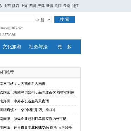
东
山西
陕西
上海
四川
天津
新疆
兵团
云南
浙江
搜 索
nxw@163.com
65700861
文化旅游
社会与法
更 多
热门推荐
南三门峡：大天鹅翩跹入画来
语国家记者团寻访郑州：品网红茶饮 看智能制造
南郑州：中外市长游船赏景夜话
州腰店镇：一朵“伞花”开 万户幸福来
南南阳：防爆企业赶制订单供应海内外市场
南南阳：仲景市集南北风味交融 撬动“舌尖经济