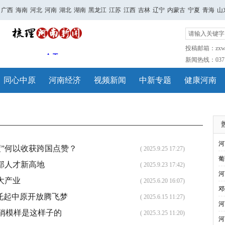
广西
海南
河北
河南
湖北
湖南
黑龙江
江苏
江西
吉林
辽宁
内蒙古
宁夏
青海
山
投稿邮箱：zxwh
新闻热线：0371-
同心中原
河南经济
视频新闻
中新专题
健康河南
河
”何以收获跨国点赞？
( 2025.9.25 17:27)
葡
部人才新高地
( 2025.9.23 17:42)
河
大产业
( 2025.6.20 16:07)
邓
”托起中原开放腾飞梦
( 2025.6.15 11:27)
河
俏模样是这样子的
( 2025.3.25 11:20)
河