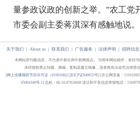
量参政议政的创新之举。”农工党
市委会副主委蒋淇深有感触地说。
关于我们
|
About us
|
联系我们
|
广告服务
|
法律声明
|
招聘信息
本网站所刊载信息，不代表中新社和中新网观点。 刊用本网站稿件，务经书
未经授权禁止转载、摘编、复制及建立镜像，违者将依法追究法律责
[
网上传播视听节目许可证（0106168)
] [
京ICP证040655号
] [京公网安备：1101020030
05004340号-1
] 总机：86-10-87826688 违法和不良信息举报电话：1569978