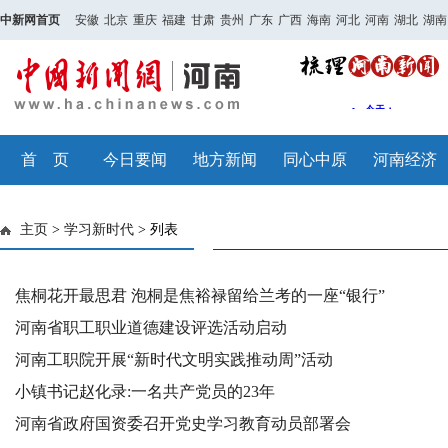
中新网首页
安徽
北京
重庆
福建
甘肃
贵州
广东
广西
海南
河北
河南
湖北
湖南
首 页
今日要闻
地方新闻
同心中原
河南经济
主页
>
学习新时代
> 列表
焦桐花开最思君 泡桐是焦裕禄留给兰考的一座“银行”
河南省职工职业道德建设评选活动启动
河南工职院开展“新时代文明实践推动周”活动
小镇书记赵化录:一名共产党员的23年
河南省政府国资委召开党史学习教育动员部署会