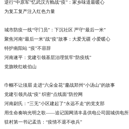
逆行“中原军”忆武汉方舱战“疫”：家乡味道最暖心
为复工复产注入红色力量
城市防疫一线“守门员”：下沉社区 严守“最后一米”
聚焦河南“最后一米”战“疫”故事：大爱无疆 小爱暖心
特护南阳站 “疫”不容辞
河南遂平：党建引领基层治理筑牢“防疫线”
党旗映红岐伯山
巾帼不让须眉 走进“六朵金花”鏖战郑州“小汤山”的故事
党建引领共战“疫” 织密“点线面”防控网
河南尉氏：“三无”小区建起了“永远不走”的党支部
用生命奏响光明之歌——追记国网清丰县供电公司固城供电所
坤
驻村第一书记孟浩：“疫情不退不收兵”