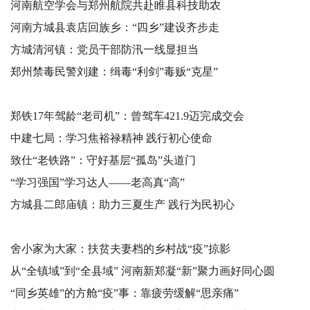
河南航空学会与郑州航院共赴睢县科技助农
河南方城县袁店回族乡：“四乡”建设齐步走
方城清河镇：党员干部防汛一线显担当
郑州禁毒民警刘建：缉毒“利剑”毒贩“克星”
郑铁17年驾龄“老司机”：曾驾车421.9迈完成交会
中建七局：学习焦裕禄精神 践行初心使命
致仕“老铁路”：守好基层“孤岛”头道门
“学习强国”学习达人——老高真“高”
方城县二郎庙镇：助力三夏生产 践行为民初心
舍小家为大家：扶贫夫妻档的乡村战“疫”掠影
从“全镇域”到“全县域” 河南新郑凝“新”聚力画好同心圆
“同乡英雄”的方舱“疫”事：靠疲劳缓解“思亲痛”