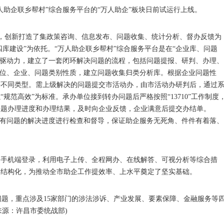
助企联乡帮村”综合服务平台的“万人助企”板块日前试运行上线。
，创新打造了集政策咨询、信息发布、问题收集、统计分析、督办反馈为
四库建设”为依托。“万人助企联乡帮村”综合服务平台是在“企业库、问题
为驱动力，建立了一套闭环解决问题的流程，包括问题提报、研判、办理、
单位、企业、问题类别性质，建立问题收集归类分析库。根据企业问题性
等不同类型。需上级解决的问题提交市活动办，由市活动办研判后，通过
规范高效”为标准。承办单位接到转办问题后严格按照“13710”工作制度
问题办理进度和办理结果，及时向企业反馈，企业满意后提交办结单。
所有问题的解决进度进行检查和督导，保证助企服务无死角、件件有着落、
手机端登录，利用电子上传、全程网办、在线解答、可视分析等综合措
、结构化，为推动全市助企工作提效率、上水平奠定了坚实基础。
问题，重点涉及15家部门的涉法涉诉、产业发展、要素保障、金融服务等
来源：许昌市委统战部)