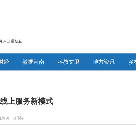
8月07日 星期五
财经
微视河南
科教文卫
地方资讯
乡
启线上服务新模式
任编辑：赵伟涛