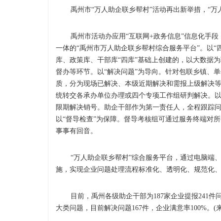
禹州市“万人助企联乡帮村”活动再出新举措，“万人
禹州市活动办应用“互联网+政务信息”信息化手段
一体的“禹州市万人助企联乡帮村综合服务平台”。以“
库、政策库、干部库“四库”基础上创建的，以大数据
督办等环节。以“解决问题”为导向。针对包联乡镇、
质，分为现场已解决、本级近期解决和需报上级解决
统转交各承办单位办理或四个专项工作组研判解决。以“
限期解决销号。助企干部作为第一责任人，全程跟踪
以“督导检查”为保障。督导考核组可通过服务终端对
事事有回音。
“万人助企联乡帮村”综合服务平台，通过电脑端、
施，实现企业问题处理流程标准化、透明化、规范化
目前，禹州各级助企干部为187家企业提报241件
大类问题，目前解决问题167件，企业满意率100%。(