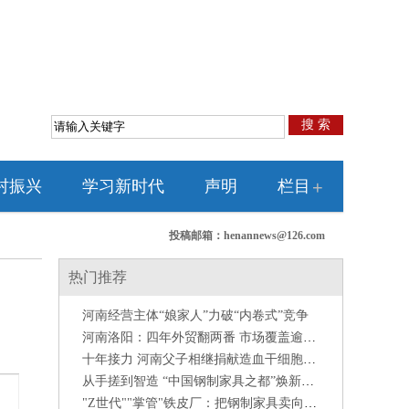
搜 索
村振兴
学习新时代
声明
栏目
+
投稿邮箱：henannews@126.com
热门推荐
河南经营主体“娘家人”力破“内卷式”竞争
河南洛阳：四年外贸翻两番 市场覆盖逾百国
十年接力 河南父子相继捐献造血干细胞救人
从手搓到智造 “中国钢制家具之都”焕新提质
"Z世代""掌管"铁皮厂：把钢制家具卖向全球