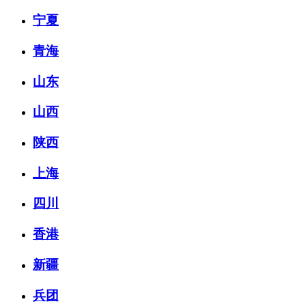
宁夏
青海
山东
山西
陕西
上海
四川
香港
新疆
兵团