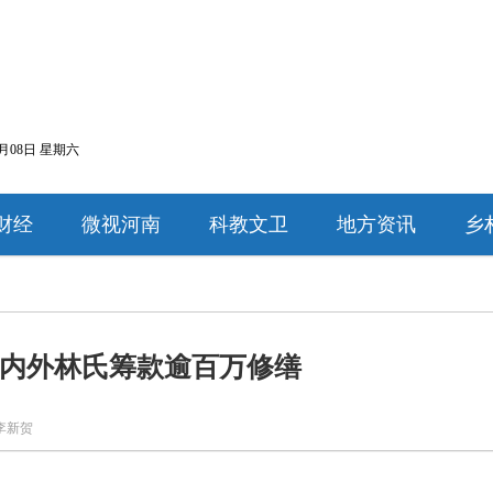
8月08日 星期六
财经
微视河南
科教文卫
地方资讯
乡
内外林氏筹款逾百万修缮
李新贺