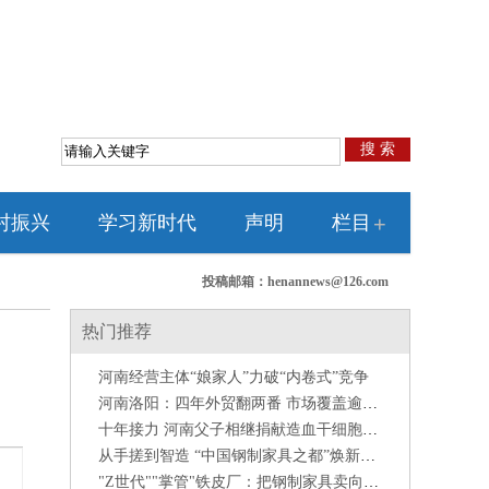
搜 索
村振兴
学习新时代
声明
栏目
+
投稿邮箱：henannews@126.com
热门推荐
河南经营主体“娘家人”力破“内卷式”竞争
河南洛阳：四年外贸翻两番 市场覆盖逾百国
十年接力 河南父子相继捐献造血干细胞救人
从手搓到智造 “中国钢制家具之都”焕新提质
"Z世代""掌管"铁皮厂：把钢制家具卖向全球