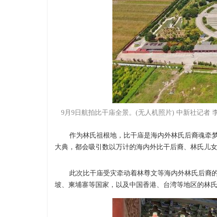
9月9日航拍比干庙全景。(无人机照片) 中新社记者 
作为林氏祖根地，比干庙是海内外林氏后裔魂牵梦
大典，都会吸引数以万计的海内外比干后裔、林氏儿
此次比干庙受灾牵动着林尊文等海内外林氏后裔的
坡、柬埔寨等国家，以及中国香港、台湾等地区的林