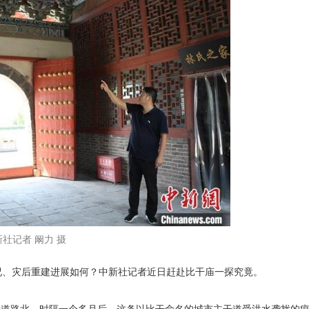
社记者 阚力 摄
、灾后重建进展如何？中新社记者近日赶赴比干庙一探究竟。