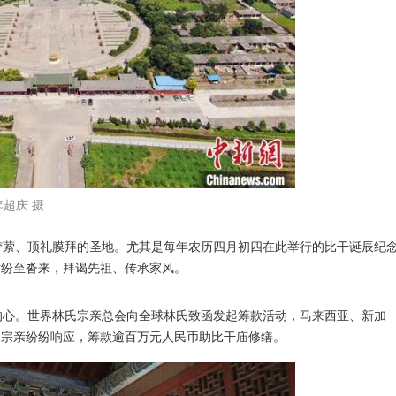
李超庆 摄
萦、顶礼膜拜的圣地。尤其是每年农历四月初四在此举行的比干诞辰纪
女纷至沓来，拜谒先祖、传承家风。
心。世界林氏宗亲总会向全球林氏致函发起筹款活动，马来西亚、新加
氏宗亲纷纷响应，筹款逾百万元人民币助比干庙修缮。