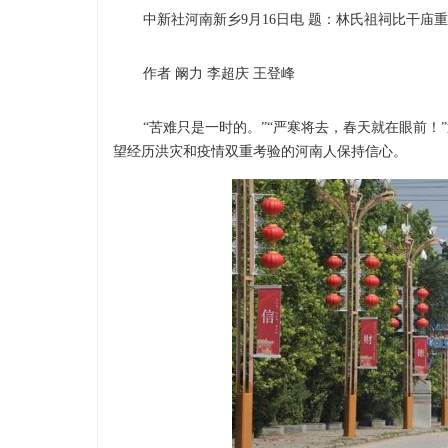
中新社河南新乡9月16日电 题：林氏祖祠比干庙
作者 阚力 李超庆 王登峰
“苦难只是一时的。”“严寒将去，春天就在眼前！
望经历洪灾和疫情双重考验的河南人保持信心。