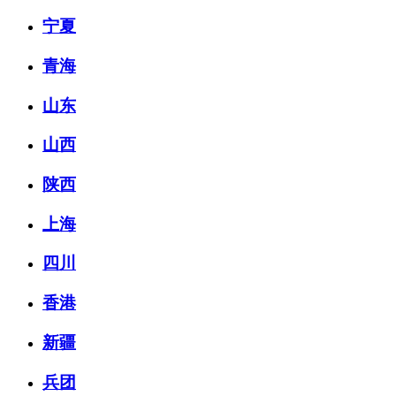
宁夏
青海
山东
山西
陕西
上海
四川
香港
新疆
兵团