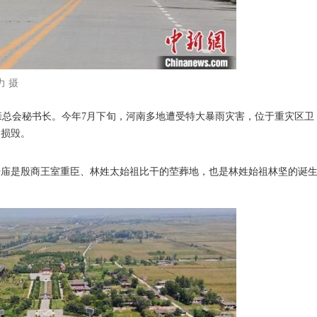
力 摄
会秘书长。今年7月下旬，河南多地遭受特大暴雨灾害，位于重灾区卫
的损毁。
庙是殷商王室重臣、林姓太始祖比干的茔葬地，也是林姓始祖林坚的诞