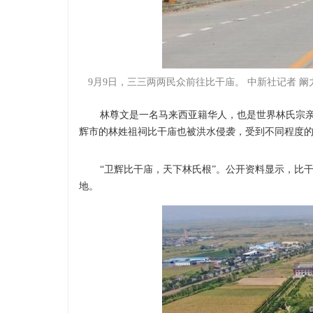
9月9日，三三两两民众前往比干庙。 中新社记者 阚
林尊文是一名马来西亚籍华人，也是世界林氏宗亲总
辉市的林姓祖祠比干庙也被洪水侵袭，受到不同程度
“卫辉比干庙，天下林氏根”。公开资料显示，比干
地。