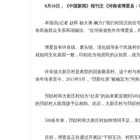
8月10日，《中国新闻》报刊文《河南省博爱县：
本报讯(记者 赵晖 杨大勇 阚力)“我们村回汉的住
各民族群众关系和谐融洽。”在河南省焦作市博爱县，
博爱县有许良镇、磨头镇、清化镇等多个民族村街集
就如同文化基因一般，印刻在当地居民的认知里，成为
许良镇大新庄村是典型的回族聚居村。这个村与相距13
余年传承至今。2015年9月，“邘新社亲”被确定为“河
邘邰村和大新庄村结为“社亲”的由来要追溯到500
的邘邰村人陈我捷予以相助。此后，大新庄村与邘邰村
500多年来，邘邰村和大新庄村始终情同手足，亲如
目前，博爱县正在通过开展以“干部互访、村民互帮