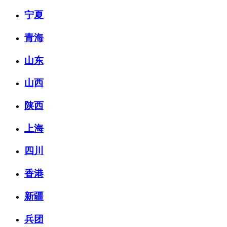
宁夏
青海
山东
山西
陕西
上海
四川
香港
新疆
兵团