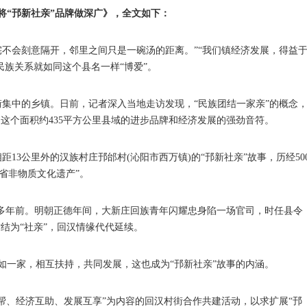
将“邘新社亲”品牌做深广》，全文如下：
宅不会刻意隔开，邻里之间只是一碗汤的距离。”“我们镇经济发展，得益
民族关系就如同这个县名一样“博爱”。
中的乡镇。日前，记者深入当地走访发现，“民族团结一家亲”的概念
这个面积约435平方公里县域的进步品牌和经济发展的强劲音符。
公里外的汉族村庄邘邰村(沁阳市西万镇)的“邘新社亲”故事，历经50
南省非物质文化遗产”。
多年前。明朝正德年间，大新庄回族青年闪耀忠身陷一场官司，时任县令
结为“社亲”，回汉情缘代代延续。
一家，相互扶持，共同发展，这也成为“邘新社亲”故事的内涵。
、经济互助、发展互享”为内容的回汉村街合作共建活动，以求扩展“邘