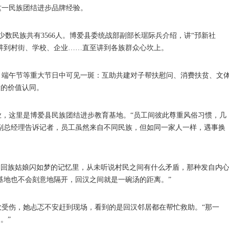
”这一民族团结进步品牌经验。
民族共有3566人。博爱县委统战部副部长琚际兵介绍，讲“邘新社
讲到村街、学校、企业……直至讲到各族群众心坎上。
端午节等重大节日中可见一斑：互助共建对子帮扶慰问、消费扶贫、文
大的价值认同。
，这里是博爱县民族团结进步教育基地。“员工间彼此尊重风俗习惯，几
副总经理告诉记者，员工虽然来自不同民族，但如同一家人一样，遇事换
的回族姑娘闪如梦的记忆里，从未听说村民之间有什么矛盾，那种发自内
基地也不会刻意地隔开，回汉之间就是一碗汤的距离。”
伤，她忐忑不安赶到现场，看到的是回汉邻居都在帮忙救助。“那一
。”