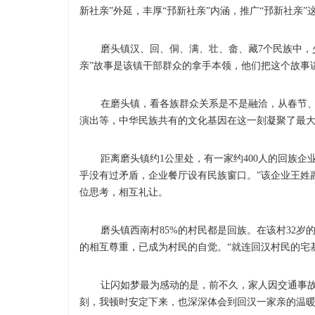
新社亲”外延，丰厚“邘新社亲”内涵，推广“邘新社亲
磨头镇汉、回、侗、满、壮、畲、藏7个民族中，少数
亲”故事是该镇干部群众的拿手本领，他们把这个故事
在磨头镇，看各族群众关系是不是融洽，从春节、
演出等，中华民族共有的文化基因在这一刻凝聚了最
距离磨头镇约1公里处，有一家约400人的回族企业
乎没有过矛盾，企业餐厅设有民族窗口。”该企业王姓
位思考，相互礼让。
磨头镇西南村85%的村民都是回族。在该村32岁
的相互尊重，已成为村民的自觉。“就连回汉村民的宅
让闪如梦最为感动的是，前不久，家人因交通事故受
刻，我顿时安定下来，也深深体会到回汉一家亲的温暖