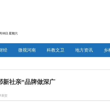
8月08日 星期六
财经
微视河南
科教文卫
地方资讯
乡
邘新社亲”品牌做深广
李新贺