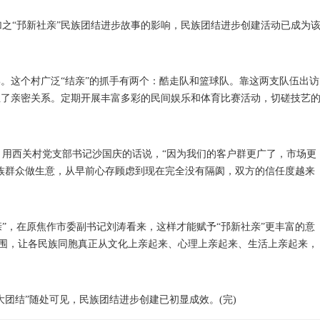
“邘新社亲”民族团结进步故事的影响，民族团结进步创建活动已成为
。这个村广泛“结亲”的抓手有两个：酷走队和篮球队。靠这两支队伍出访
立了亲密关系。定期开展丰富多彩的民间娱乐和体育比赛活动，切磋技艺
西关村党支部书记沙国庆的话说，“因为我们的客户群更广了，市场更
族群众做生意，从早前心存顾虑到现在完全没有隔阂，双方的信任度越来
亲”，在原焦作市委副书记刘涛看来，这样才能赋予“邘新社亲”更丰富的意
”范围，让各民族同胞真正从文化上亲起来、心理上亲起来、生活上亲起来，
团结”随处可见，民族团结进步创建已初显成效。(完)