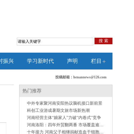
搜 索
村振兴
学习新时代
声明
栏目
+
投稿邮箱：henannews@126.com
热门推荐
中外专家聚河南安阳热议脑机接口新前景
科创工业游成暑期文旅市场新热潮
河南经营主体“娘家人”力破“内卷式”竞争
河南洛阳：四年外贸翻两番 市场覆盖逾百国
十年接力 河南父子相继捐献造血干细胞救人