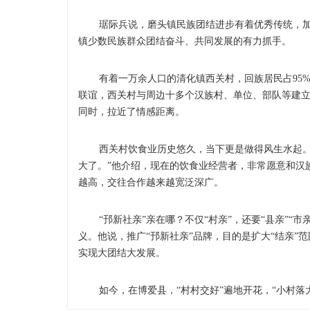
琚际兵说，磨头镇民族团结进步有着优秀传统，加之
镇少数民族群众团结奋斗、共同发展的有力抓手。
有着一万余人口的清化镇西关村，回族居民占95%
联谊，西关村与周边十多个汉族村、单位、部队等建
同时，拉近了情感距离。
西关村饮食业历史悠久，当下更是做得风生水起。用
大了。”他介绍，现在的饮食业经营者，非常愿意和汉
越高，交往合作越来越宽泛深广。
“邘新社亲”亲在哪？不仅“村亲”，还要“县亲”“市
义。他说，推广“邘新社亲”品牌，目的是扩大“结亲
实现大团结大发展。
如今，在博爱县，“村村交好”遍地开花，“小村落大