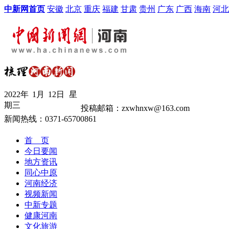
中新网首页
安徽
北京
重庆
福建
甘肃
贵州
广东
广西
海南
河北
2022年
1月
12日
星
期三
投稿邮箱：zxwhnxw@163.com
新闻热线：0371-65700861
首 页
今日要闻
地方资讯
同心中原
河南经济
视频新闻
中新专题
健康河南
文化旅游