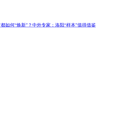
古都如何“焕新”？中外专家：洛阳“样本”值得借鉴