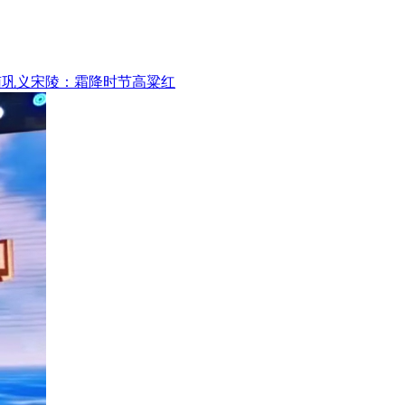
南巩义宋陵：霜降时节高粱红