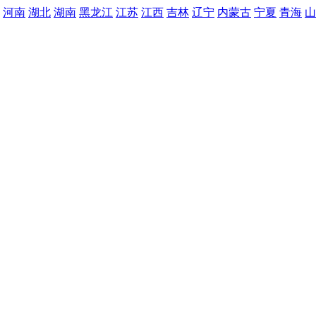
河南
湖北
湖南
黑龙江
江苏
江西
吉林
辽宁
内蒙古
宁夏
青海
山