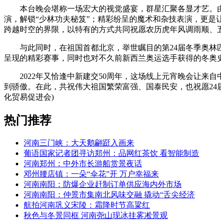
本台晚会堪称一场宏大的视觉盛宴，群星汇聚各显才艺。由郑
演，解锁“少林功夫秘笈”；精彩纷呈的魔术和杂技表演，更
跨越时空的界限，以特有的方式共同祝愿农历虎年风调雨顺、
与此同时，在祖国首都北京，举世瞩目的第24届冬季奥林匹
呈现的精彩赛事，同时也对不久前新西兰奥运选手获得的冬奥
2022年又恰逢中新建交50周年，这场线上元宵晚会让来
到骄傲。在此，共祝伟大祖国繁荣富强、国泰民安，也祝愿24
化贸易促进会)
热门推荐
河南三门峡：大天鹅翩跹入画来
葡语国家记者团寻访郑州：品网红茶饮 看智能制造
河南郑州：中外市长游船赏景夜话
邓州腰店镇：一朵“伞花”开 万户幸福来
河南南阳：防爆企业赶制订单供应海内外市场
河南南阳：仲景市集南北风味交融 撬动“舌尖经济
航拍河南巩义宋陵：霜降时节高粱红
秋色与冬景同框 河南尧山现冰挂雾凇景观