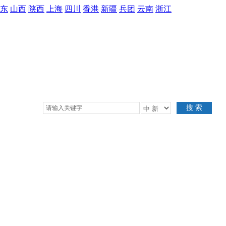
东
山西
陕西
上海
四川
香港
新疆
兵团
云南
浙江
搜 索