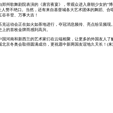
州歌舞剧院表演的《唐宫夜宴》，带观众进入唐朝少女的“博
是让人赞不绝口。当然，还有来自基督城各大艺术团体的舞蹈、合
五谷丰登、万事大吉！
克运动会正在如火如荼地进行，夺冠消息频传、亮点纷呈频现
史上的首枚金牌而感到高兴。
自中国河南和新西兰的艺术家们在云端相聚，让更多的外国友人了
届北京冬奥会取得圆满成功，更祝愿中新两国友谊地久天长！(来