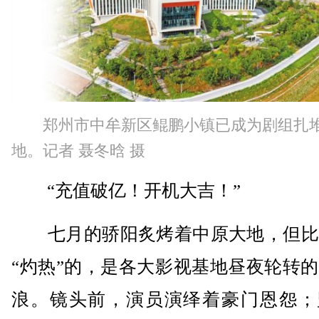
郑州市中牟新区鲲鹏小镇已成为剧组扎
地。记者 聂冬晗 摄
“充值破亿！开机大吉！”
七月的骄阳炙烤着中原大地，但比
“灼热”的，是各大影视基地昼夜轮转
浪。镜头前，演员演绎着豪门恩怨；