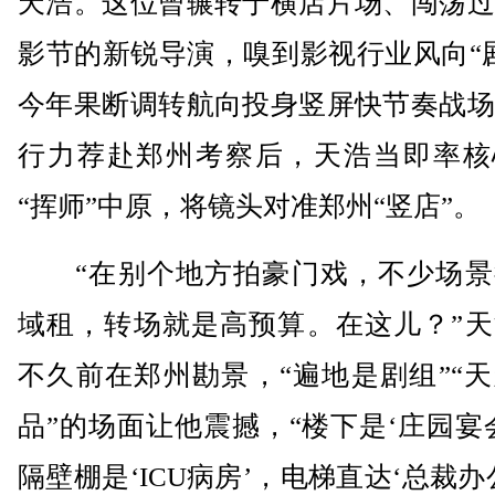
天浩。这位曾辗转于横店片场、闯荡过
影节的新锐导演，嗅到影视行业风向“
今年果断调转航向投身竖屏快节奏战场
行力荐赴郑州考察后，天浩当即率核
“挥师”中原，将镜头对准郑州“竖店”。
“在别个地方拍豪门戏，不少场景
域租，转场就是高预算。在这儿？”天
不久前在郑州勘景，“遍地是剧组”“
品”的场面让他震撼，“楼下是‘庄园宴
隔壁棚是‘ICU病房’，电梯直达‘总裁办