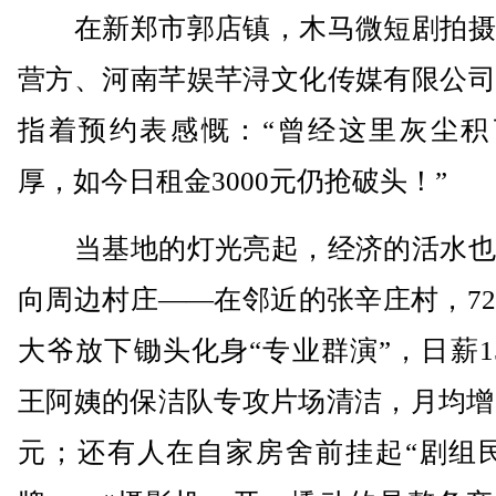
在新郑市郭店镇，木马微短剧拍摄
营方、河南芊娱芊浔文化传媒有限公司
指着预约表感慨：“曾经这里灰尘积
厚，如今日租金3000元仍抢破头！”
当基地的灯光亮起，经济的活水也
向周边村庄——在邻近的张辛庄村，7
大爷放下锄头化身“专业群演”，日薪1
王阿姨的保洁队专攻片场清洁，月均增收
元；还有人在自家房舍前挂起“剧组民