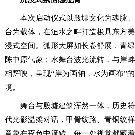
本次启动仪式以殷墟文化为魂脉、
台为载体，在洹水之畔打造极具东方美
浸式空间。弧形大屏如长卷舒展，青绿
陈中原气象；水舞台波光流转，与岸畔
相辉映，呈现“岸为画轴，水为画布”
境。
舞台与殷墟建筑浑然一体，历史符
代光影温柔对话，甲骨纹路、青铜纹样
意象在夜色中流转，每一处视觉都藏着