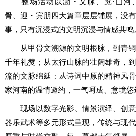
整场活动以溯・文脉、览·山河、
骨、迎・宾朋四大篇章层层铺展，没有
事，只有沉浸式的文明沉浸与情感共鸣
从甲骨文溯源的文明根脉，到青铜
千年礼赞；从太行山脉的壮阔雄奇，到
流的文脉绵延；从诗词中原的精神风骨
家河南的温情邀约，一气呵成、意境悠
现场以数字光影、情景演绎、创意
器乐武术等多元形式呈现，传统与现代