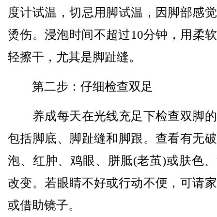
度计试温，切忌用脚试温，因脚部感觉
烫伤。浸泡时间不超过10分钟，用柔
轻擦干，尤其是脚趾缝。
第二步：仔细检查双足
养成每天在光线充足下检查双脚的
包括脚底、脚趾缝和脚跟。查看有无破
泡、红肿、鸡眼、胼胝(老茧)或肤色
改变。若眼睛不好或行动不便，可请家
或借助镜子。