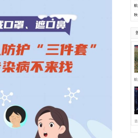
航
秋
航
古
家