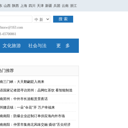
东
山西
陕西
上海
四川
天津
新疆
兵团
云南
浙江
搜 索
nxw@163.com
65700861
文化旅游
社会与法
更 多
热门推荐
南三门峡：大天鹅翩跹入画来
语国家记者团寻访郑州：品网红茶饮 看智能制造
南郑州：中外市长游船赏景夜话
州腰店镇：一朵“伞花”开 万户幸福来
南南阳：防爆企业赶制订单供应海内外市场
南南阳：仲景市集南北风味交融 撬动“舌尖经济