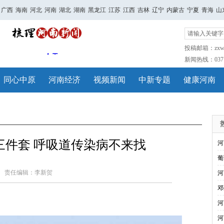
广西
海南
河北
河南
湖北
湖南
黑龙江
江苏
江西
吉林
辽宁
内蒙古
宁夏
青海
山
投稿邮箱：zxwh
新闻热线：0371-
同心中原
河南经济
视频新闻
中新专题
健康河南
三件套 呼吸道传染病不来找
河
葡
责任编辑：李新贺
河
邓
河
河