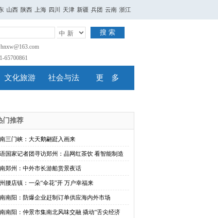
东
山西
陕西
上海
四川
天津
新疆
兵团
云南
浙江
搜 索
nxw@163.com
65700861
文化旅游
社会与法
更 多
热门推荐
南三门峡：大天鹅翩跹入画来
语国家记者团寻访郑州：品网红茶饮 看智能制造
南郑州：中外市长游船赏景夜话
州腰店镇：一朵“伞花”开 万户幸福来
南南阳：防爆企业赶制订单供应海内外市场
南南阳：仲景市集南北风味交融 撬动“舌尖经济