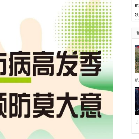
航
秋
航
古
家