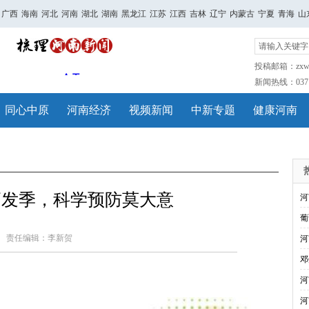
广西
海南
河北
河南
湖北
湖南
黑龙江
江苏
江西
吉林
辽宁
内蒙古
宁夏
青海
山
投稿邮箱：zxwh
新闻热线：0371-
同心中原
河南经济
视频新闻
中新专题
健康河南
高发季，科学预防莫大意
河
葡
责任编辑：李新贺
河
邓
河
河