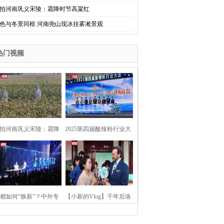
拍河南巩义宋陵：霜降时节高粱红
色与冬景同框 河南尧山现冰挂雾凇景观
热门视频
拍河南巩义宋陵：霜降
2025第四届酸辣粉行业大
时节高粱红
会在河南开封举行
都如何“焕新”？中外专
【小新的Vlog】千年后洛
：洛阳“样本”值得借鉴
阳上阳宫聚“世界各国使