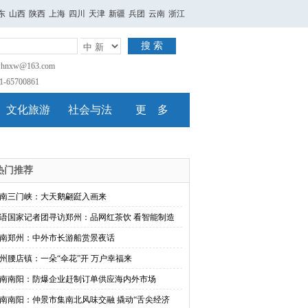
东
山西
陕西
上海
四川
天津
新疆
兵团
云南
浙江
搜 索
nxw@163.com
65700861
文化旅游
社会与法
更 多
热门推荐
南三门峡：大天鹅翩跹入画来
语国家记者团寻访郑州：品网红茶饮 看智能制造
南郑州：中外市长游船赏景夜话
州腰店镇：一朵“伞花”开 万户幸福来
南南阳：防爆企业赶制订单供应海内外市场
南南阳：仲景市集南北风味交融 撬动“舌尖经济