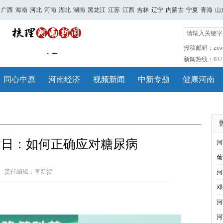
广西
海南
河北
河南
湖北
湖南
黑龙江
江苏
江西
吉林
辽宁
内蒙古
宁夏
青海
山
投稿邮箱：zxwh
新闻热线：0371-
同心中原
河南经济
视频新闻
中新专题
健康河南
病日：如何正确应对糖尿病
河
葡
责任编辑：李新贺
河
邓
河
河