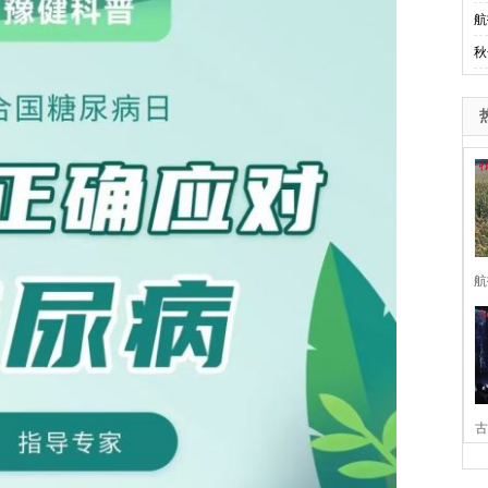
航
秋
航
古
家