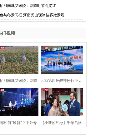
拍河南巩义宋陵：霜降时节高粱红
色与冬景同框 河南尧山现冰挂雾凇景观
热门视频
拍河南巩义宋陵：霜降
2025第四届酸辣粉行业大
时节高粱红
会在河南开封举行
都如何“焕新”？中外专
【小新的Vlog】千年后洛
：洛阳“样本”值得借鉴
阳上阳宫聚“世界各国使