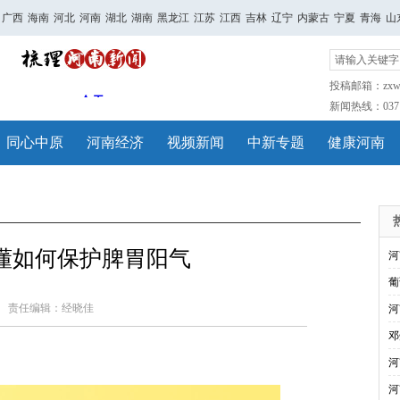
广西
海南
河北
河南
湖北
湖南
黑龙江
江苏
江西
吉林
辽宁
内蒙古
宁夏
青海
山
投稿邮箱：zxwh
新闻热线：0371-
同心中原
河南经济
视频新闻
中新专题
健康河南
懂如何保护脾胃阳气
河
葡
责任编辑：经晓佳
河
邓
河
河