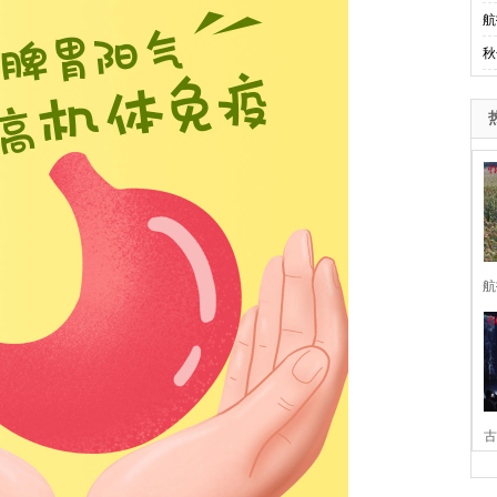
航
秋
航
古
家