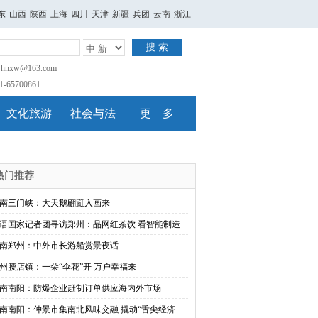
东
山西
陕西
上海
四川
天津
新疆
兵团
云南
浙江
搜 索
nxw@163.com
65700861
文化旅游
社会与法
更 多
热门推荐
南三门峡：大天鹅翩跹入画来
语国家记者团寻访郑州：品网红茶饮 看智能制造
南郑州：中外市长游船赏景夜话
州腰店镇：一朵“伞花”开 万户幸福来
南南阳：防爆企业赶制订单供应海内外市场
南南阳：仲景市集南北风味交融 撬动“舌尖经济