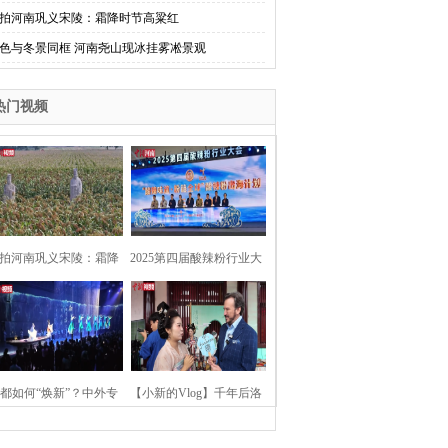
拍河南巩义宋陵：霜降时节高粱红
色与冬景同框 河南尧山现冰挂雾凇景观
热门视频
拍河南巩义宋陵：霜降
2025第四届酸辣粉行业大
时节高粱红
会在河南开封举行
都如何“焕新”？中外专
【小新的Vlog】千年后洛
：洛阳“样本”值得借鉴
阳上阳宫聚“世界各国使