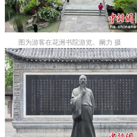
图为游客在花洲书院游览。阚力 摄