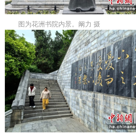
图为花洲书院内景。阚力 摄