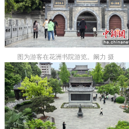
图为游客在花洲书院游览。阚力 摄