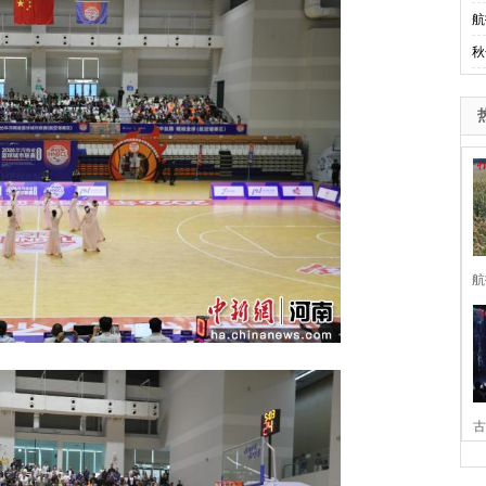
航
秋
航
古
家