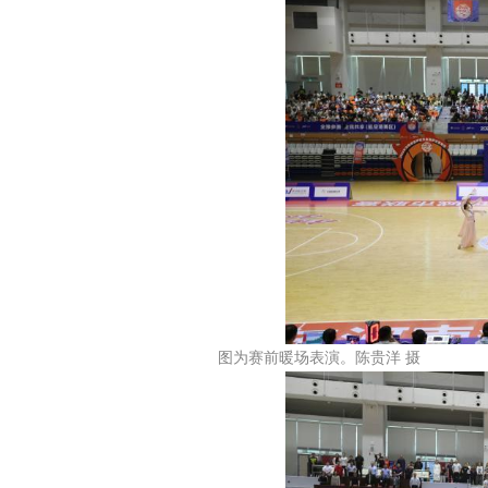
图为赛前暖场表演。陈贵洋 摄