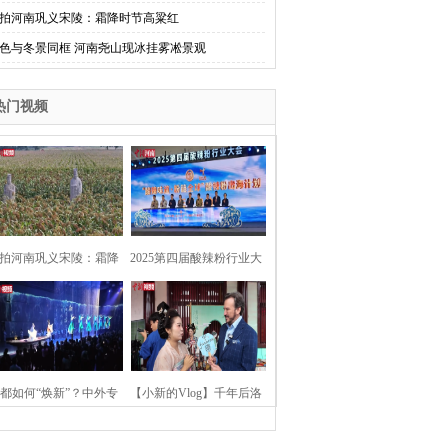
拍河南巩义宋陵：霜降时节高粱红
色与冬景同框 河南尧山现冰挂雾凇景观
热门视频
拍河南巩义宋陵：霜降
2025第四届酸辣粉行业大
时节高粱红
会在河南开封举行
都如何“焕新”？中外专
【小新的Vlog】千年后洛
：洛阳“样本”值得借鉴
阳上阳宫聚“世界各国使