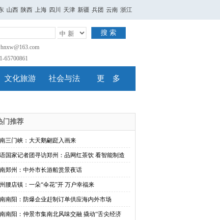
东
山西
陕西
上海
四川
天津
新疆
兵团
云南
浙江
搜 索
nxw@163.com
65700861
文化旅游
社会与法
更 多
热门推荐
南三门峡：大天鹅翩跹入画来
语国家记者团寻访郑州：品网红茶饮 看智能制造
南郑州：中外市长游船赏景夜话
州腰店镇：一朵“伞花”开 万户幸福来
南南阳：防爆企业赶制订单供应海内外市场
南南阳：仲景市集南北风味交融 撬动“舌尖经济