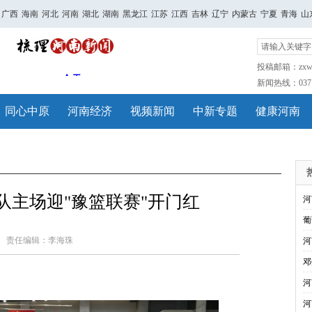
广西
海南
河北
河南
湖北
湖南
黑龙江
江苏
江西
吉林
辽宁
内蒙古
宁夏
青海
山
投稿邮箱：zxwh
新闻热线：0371-
同心中原
河南经济
视频新闻
中新专题
健康河南
队主场迎"豫篮联赛"开门红
河
葡
责任编辑：李海珠
河
邓
河
河