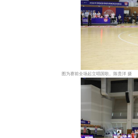
图为赛前全场起立唱国歌。陈贵洋 摄