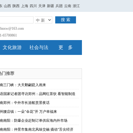
东
山西
陕西
上海
四川
天津
新疆
兵团
云南
浙江
搜 索
nxw@163.com
65700861
文化旅游
社会与法
更 多
热门推荐
南三门峡：大天鹅翩跹入画来
语国家记者团寻访郑州：品网红茶饮 看智能制造
南郑州：中外市长游船赏景夜话
州腰店镇：一朵“伞花”开 万户幸福来
南南阳：防爆企业赶制订单供应海内外市场
南南阳：仲景市集南北风味交融 撬动“舌尖经济