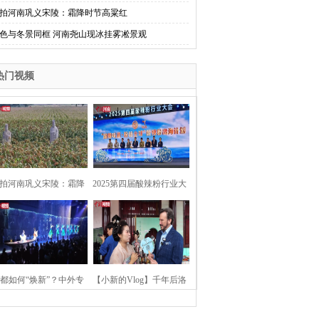
拍河南巩义宋陵：霜降时节高粱红
色与冬景同框 河南尧山现冰挂雾凇景观
热门视频
拍河南巩义宋陵：霜降
2025第四届酸辣粉行业大
时节高粱红
会在河南开封举行
都如何“焕新”？中外专
【小新的Vlog】千年后洛
：洛阳“样本”值得借鉴
阳上阳宫聚“世界各国使