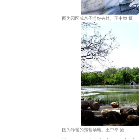
图为园区成亲子游好去处。王中举 摄
图为静谧的露营场地。王中举 摄