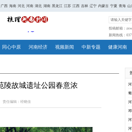
广西
海南
河北
河南
湖北
湖南
黑龙江
江苏
江西
吉林
辽宁
内蒙古
宁夏
青海
山
投稿邮箱：zxwh
新闻热线：0371-
同心中原
河南经济
视频新闻
中新专题
健康河南
苑陵故城遗址公园春意浓
河
葡
责任编辑：经晓佳
河
邓
河
河