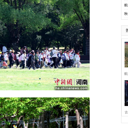
航
秋
航
古
家