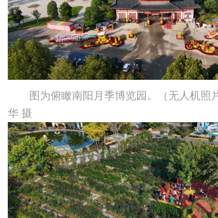
图为俯瞰南阳月季博览园。（无人机照
华 摄