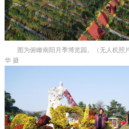
图为俯瞰南阳月季博览园。（无人机照
华 摄