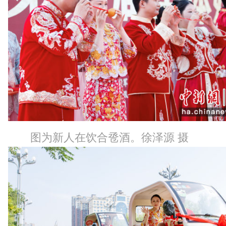
图为新人在饮合卺酒。徐泽源 摄