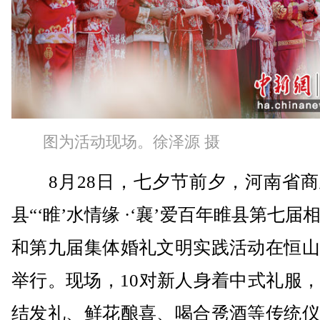
图为活动现场。徐泽源 摄
8月28日，七夕节前夕，河南省商
县“‘睢’水情缘 ·‘襄’爱百年睢县第七届
和第九届集体婚礼文明实践活动在恒山
举行。现场，10对新人身着中式礼服
结发礼、鲜花酿喜、喝合卺酒等传统仪