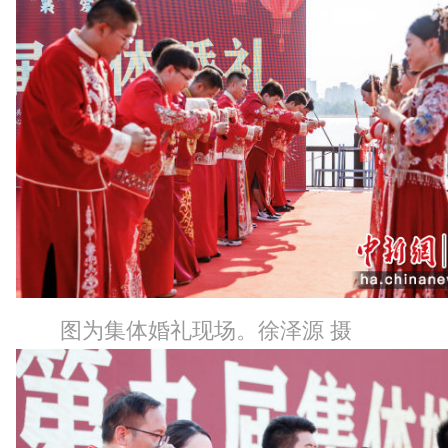
图为集体婚礼现场。徐泽源 摄