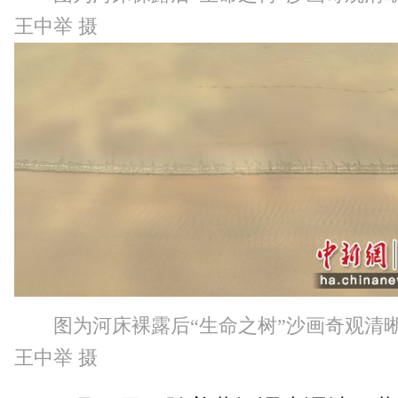
王中举 摄
图为河床裸露后“生命之树”沙画奇观清
王中举 摄