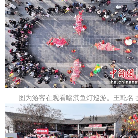
图为游客在观看瞻淇鱼灯巡游。王乾名 