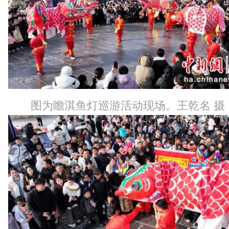
图为瞻淇鱼灯巡游活动现场。王乾名 摄