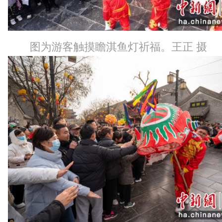
图为游客触摸瞻淇鱼灯祈福。王正 摄