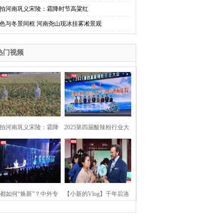
拍河南巩义宋陵：霜降时节高粱红
色与冬景同框 河南尧山现冰挂雾凇景观
热门视频
拍河南巩义宋陵：霜降
2025第四届酸辣粉行业大
时节高粱红
会在河南开封举行
都如何“焕新”？中外专
【小新的Vlog】千年后洛
：洛阳“样本”值得借鉴
阳上阳宫聚“世界各国使