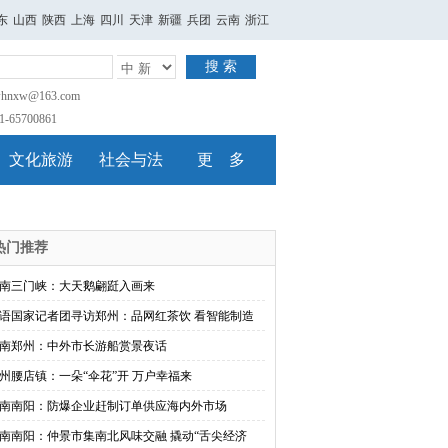
东
山西
陕西
上海
四川
天津
新疆
兵团
云南
浙江
搜 索
nxw@163.com
65700861
文化旅游
社会与法
更 多
热门推荐
南三门峡：大天鹅翩跹入画来
语国家记者团寻访郑州：品网红茶饮 看智能制造
南郑州：中外市长游船赏景夜话
州腰店镇：一朵“伞花”开 万户幸福来
南南阳：防爆企业赶制订单供应海内外市场
南南阳：仲景市集南北风味交融 撬动“舌尖经济