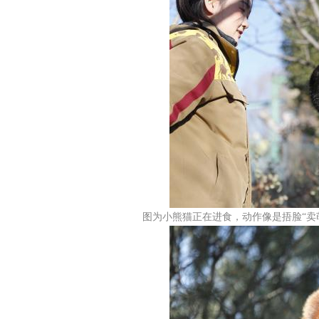
图为小熊猫正在进食，动作像是捂脸“卖萌