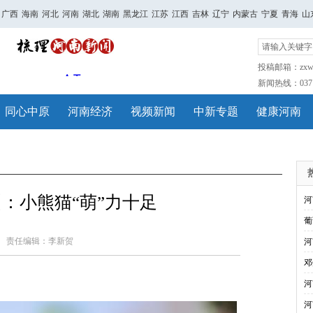
广西
海南
河北
河南
湖北
湖南
黑龙江
江苏
江西
吉林
辽宁
内蒙古
宁夏
青海
山
投稿邮箱：zxwh
新闻热线：0371-
同心中原
河南经济
视频新闻
中新专题
健康河南
：小熊猫“萌”力十足
河
葡
责任编辑：李新贺
河
邓
河
河