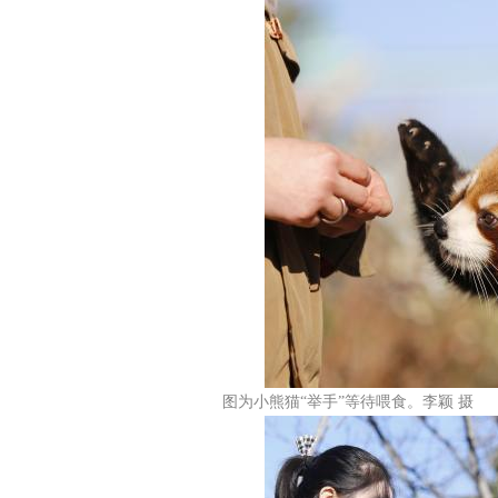
图为小熊猫“举手”等待喂食。李颖 摄