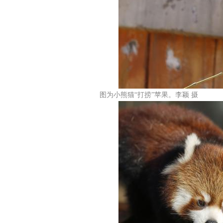
图为小熊猫“打捞”苹果。李颖 摄