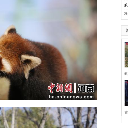
航
秋
航
古
家