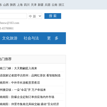
东
山西
陕西
上海
四川
天津
新疆
兵团
云南
浙江
搜 索
nxw@163.com
65700861
文化旅游
社会与法
更 多
热门推荐
南三门峡：大天鹅翩跹入画来
语国家记者团寻访郑州：品网红茶饮 看智能制造
南郑州：中外市长游船赏景夜话
州腰店镇：一朵“伞花”开 万户幸福来
南南阳：防爆企业赶制订单供应海内外市场
南南阳：仲景市集南北风味交融 撬动“舌尖经济