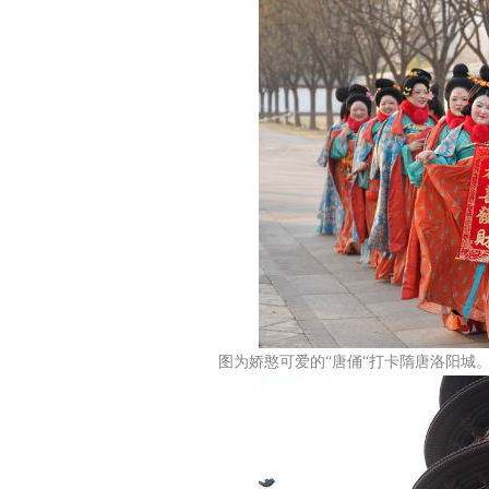
图为娇憨可爱的“唐俑“打卡隋唐洛阳城。