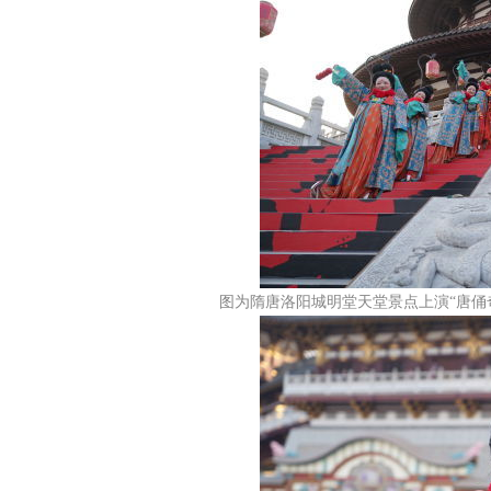
图为隋唐洛阳城明堂天堂景点上演“唐俑奇