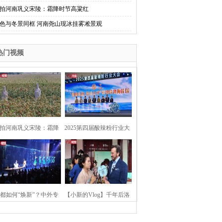
拍河南巩义宋陵：霜降时节高粱红
色与冬景同框 河南尧山现冰挂雾凇景观
热门视频
拍河南巩义宋陵：霜降
2025第四届酸辣粉行业大
时节高粱红
会在河南开封举行
都如何“焕新”？中外专
【小新的Vlog】千年后洛
：洛阳“样本”值得借鉴
阳上阳宫聚“世界各国使