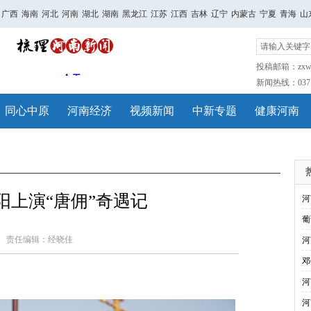
广西
海南
河北
河南
湖北
湖南
黑龙江
江苏
江西
吉林
辽宁
内蒙古
宁夏
青海
山
投稿邮箱：zxwh
新闻热线：0371-
同心中原
河南经济
视频新闻
中新专题
健康河南
阳上演“唐佣”奇遇记
河
葡
责任编辑：经晓佳
河
邓
河
河