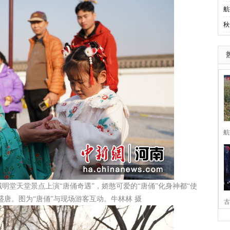
航
秋
航
明堂天堂景点上演“唐俑奇遇”，娇憨可爱的“唐俑”化身神都“使
盛唐。图为“唐俑”与现场游客互动。牛林林 摄
古
家