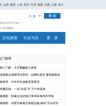
东
山西
陕西
上海
四川
天津
新疆
兵团
云南
浙江
搜 索
nxw@163.com
65700861
文化旅游
社会与法
更 多
热门推荐
南三门峡：大天鹅翩跹入画来
语国家记者团寻访郑州：品网红茶饮 看智能制造
南郑州：中外市长游船赏景夜话
州腰店镇：一朵“伞花”开 万户幸福来
南南阳：防爆企业赶制订单供应海内外市场
南南阳：仲景市集南北风味交融 撬动“舌尖经济