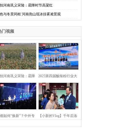
拍河南巩义宋陵：霜降时节高粱红
色与冬景同框 河南尧山现冰挂雾凇景观
热门视频
拍河南巩义宋陵：霜降
2025第四届酸辣粉行业大
时节高粱红
会在河南开封举行
都如何“焕新”？中外专
【小新的Vlog】千年后洛
：洛阳“样本”值得借鉴
阳上阳宫聚“世界各国使