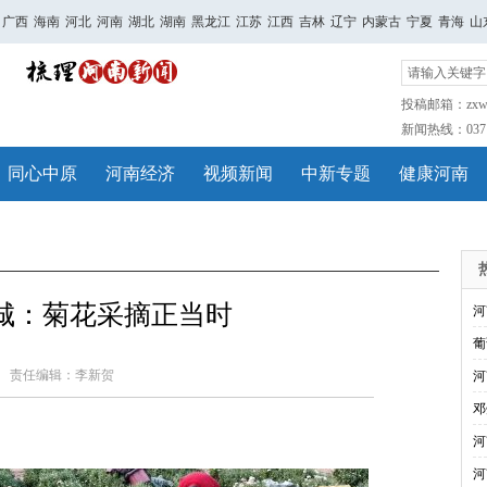
广西
海南
河北
河南
湖北
湖南
黑龙江
江苏
江西
吉林
辽宁
内蒙古
宁夏
青海
山
投稿邮箱：zxwh
新闻热线：0371-
同心中原
河南经济
视频新闻
中新专题
健康河南
城：菊花采摘正当时
河
葡
责任编辑：李新贺
河
邓
河
河