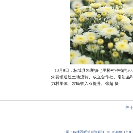
10月9日，柘城县朱襄镇七里桥村种植的2
朱襄镇通过土地流转、成立合作社、引进品种
力村集体、农民收入双提升。张超 摄
关
[
网上传播视听节目许可证（0106168)
] [
京IC