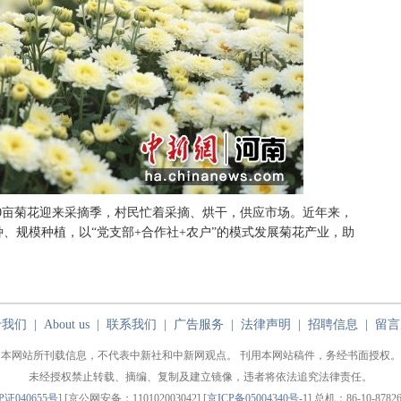
00亩菊花迎来采摘季，村民忙着采摘、烘干，供应市场。近年来，
、规模种植，以“党支部+合作社+农户”的模式发展菊花产业，助
于我们
|
About us
|
联系我们
|
广告服务
|
法律声明
|
招聘信息
|
留言
本网站所刊载信息，不代表中新社和中新网观点。 刊用本网站稿件，务经书面授权。
未经授权禁止转载、摘编、复制及建立镜像，违者将依法追究法律责任。
P证040655号
] [京公网安备：110102003042] [
京ICP备05004340号-1
] 总机：86-10-87