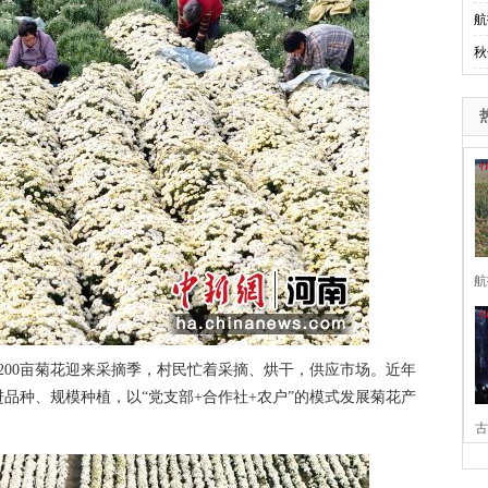
航
秋
航
00亩菊花迎来采摘季，村民忙着采摘、烘干，供应市场。近年
品种、规模种植，以“党支部+合作社+农户”的模式发展菊花产
古
家