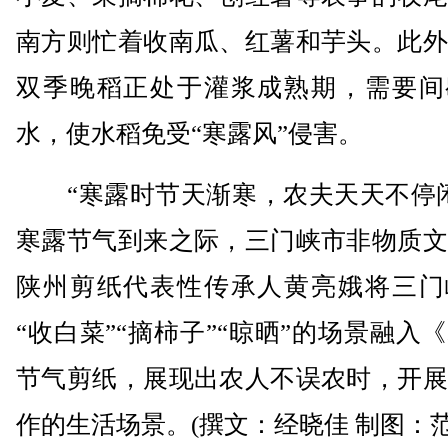
南方则忙着收南瓜、红薯和芋头。此外
双季晚稻正处于灌浆成熟期，需要间
水，使水稻免受“寒露风”侵害。
“寒露时节天渐寒，农夫天天不停闲
寒露节气到来之际，三门峡市非物质文
陕州剪纸代表性传承人黄亮娥将三门
“收白菜”“摘柿子”“晾晒”的场景融入
节气剪纸，展现出农人不误农时，开展
作的生活场景。(撰文：经晓佳 制图：范