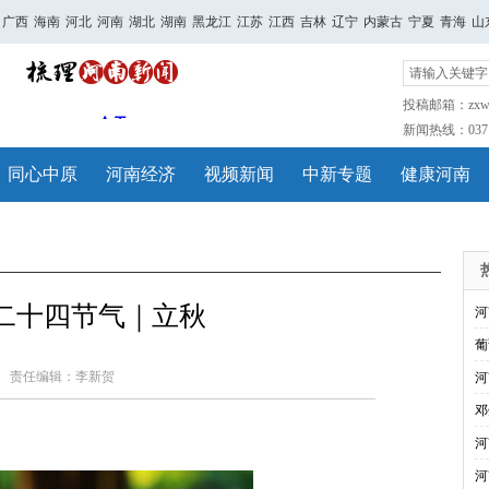
广西
海南
河北
河南
湖北
湖南
黑龙江
江苏
江西
吉林
辽宁
内蒙古
宁夏
青海
山
投稿邮箱：zxwh
新闻热线：0371-
同心中原
河南经济
视频新闻
中新专题
健康河南
二十四节气｜立秋
河
葡
责任编辑：李新贺
河
邓
河
河