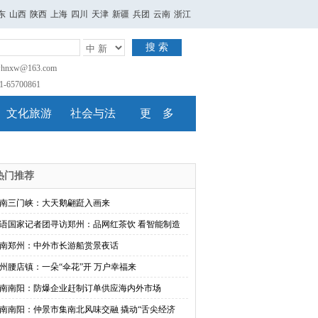
东
山西
陕西
上海
四川
天津
新疆
兵团
云南
浙江
搜 索
nxw@163.com
65700861
文化旅游
社会与法
更 多
热门推荐
南三门峡：大天鹅翩跹入画来
语国家记者团寻访郑州：品网红茶饮 看智能制造
南郑州：中外市长游船赏景夜话
州腰店镇：一朵“伞花”开 万户幸福来
南南阳：防爆企业赶制订单供应海内外市场
南南阳：仲景市集南北风味交融 撬动“舌尖经济