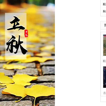
航
秋
航
古
家