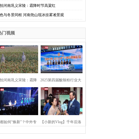
拍河南巩义宋陵：霜降时节高粱红
色与冬景同框 河南尧山现冰挂雾凇景观
热门视频
拍河南巩义宋陵：霜降
2025第四届酸辣粉行业大
时节高粱红
会在河南开封举行
都如何“焕新”？中外专
【小新的Vlog】千年后洛
：洛阳“样本”值得借鉴
阳上阳宫聚“世界各国使