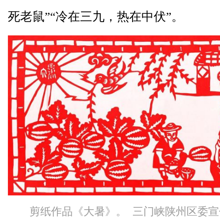
死老鼠”“冷在三九，热在中伏”。
剪纸作品《大暑》。 三门峡陕州区委宣