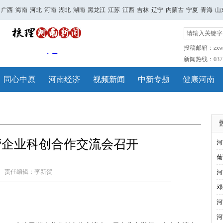
广西
海南
河北
河南
湖北
湖南
黑龙江
江苏
江西
吉林
辽宁
内蒙古
宁夏
青海
山
投稿邮箱：zxwh
新闻热线：0371-
同心中原
河南经济
视频新闻
中新专题
健康河南
民营企业科创合作交流会召开
河
葡
责任编辑：李新贺
河
邓
河
河