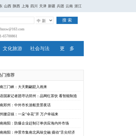
东
山西
陕西
上海
四川
天津
新疆
兵团
云南
浙江
搜 索
nxw@163.com
65700861
文化旅游
社会与法
更 多
热门推荐
南三门峡：大天鹅翩跹入画来
语国家记者团寻访郑州：品网红茶饮 看智能制造
南郑州：中外市长游船赏景夜话
州腰店镇：一朵“伞花”开 万户幸福来
南南阳：防爆企业赶制订单供应海内外市场
南南阳：仲景市集南北风味交融 撬动“舌尖经济