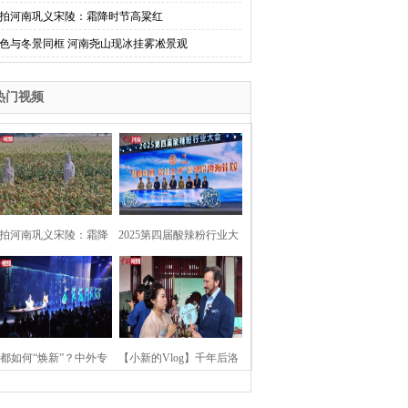
拍河南巩义宋陵：霜降时节高粱红
色与冬景同框 河南尧山现冰挂雾凇景观
热门视频
拍河南巩义宋陵：霜降
2025第四届酸辣粉行业大
时节高粱红
会在河南开封举行
都如何“焕新”？中外专
【小新的Vlog】千年后洛
：洛阳“样本”值得借鉴
阳上阳宫聚“世界各国使