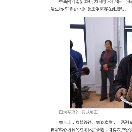
中新网河南新闻9月23日电 9月23日，河
运生物杯“薯香中原”薯王争霸赛在此启动。
图为夺冠的“襄城薯王”。
舞台上，盘鼓铿锵、舞姿欢腾，一系列充
自家精心培育的红薯比拼争霸，引得农户纷纷