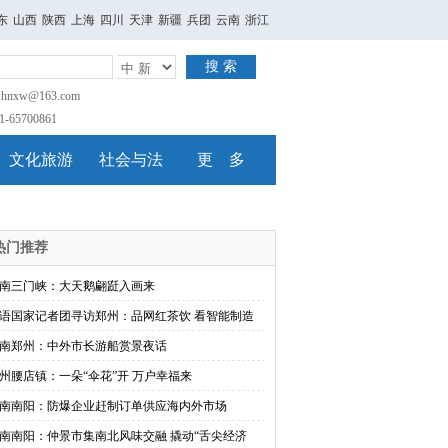
东
山西
陕西
上海
四川
天津
新疆
兵团
云南
浙江
搜 索
nxw@163.com
65700861
文化旅游
社会与法
更 多
热门推荐
南三门峡：大天鹅翩跹入画来
语国家记者团寻访郑州：品网红茶饮 看智能制造
南郑州：中外市长游船赏景夜话
州腰店镇：一朵“伞花”开 万户幸福来
南南阳：防爆企业赶制订单供应海内外市场
南南阳：仲景市集南北风味交融 撬动“舌尖经济