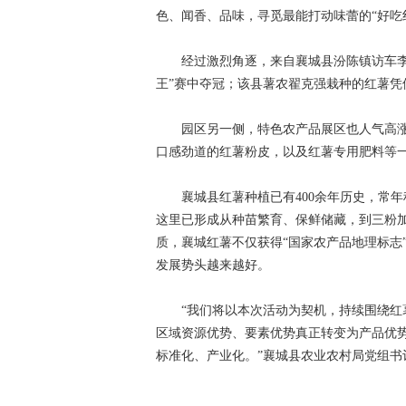
色、闻香、品味，寻觅最能打动味蕾的“好吃
经过激烈角逐，来自襄城县汾陈镇访车李村的
王”赛中夺冠；该县薯农翟克强栽种的红薯凭
园区另一侧，特色农产品展区也人气高涨
口感劲道的红薯粉皮，以及红薯专用肥料等一
襄城县红薯种植已有400余年历史，常年
这里已形成从种苗繁育、保鲜储藏，到三粉
质，襄城红薯不仅获得“国家农产品地理标志”
发展势头越来越好。
“我们将以本次活动为契机，持续围绕红薯
区域资源优势、要素优势真正转变为产品优
标准化、产业化。”襄城县农业农村局党组书记