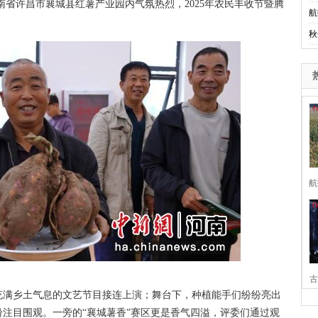
南省许昌市襄城县红薯产业园内气氛热烈，2025年农民丰收节暨腾
航
秋
航
古
满乡土气息的文艺节目接连上演；舞台下，种植能手们纷纷亮出
家
注目围观。一旁的“襄城薯香”赛区更是香气四溢，评委们通过观