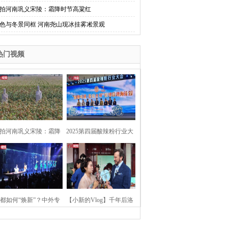
拍河南巩义宋陵：霜降时节高粱红
色与冬景同框 河南尧山现冰挂雾凇景观
热门视频
拍河南巩义宋陵：霜降
2025第四届酸辣粉行业大
时节高粱红
会在河南开封举行
都如何“焕新”？中外专
【小新的Vlog】千年后洛
：洛阳“样本”值得借鉴
阳上阳宫聚“世界各国使