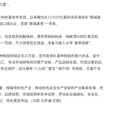
红薯”。
薯农李发强，以单棵结出13.95斤红薯的优异成绩在“襄城薯
借口感出众，荣获“襄城薯香”一等奖。
。包装精美的酸辣粉、透亮滑韧的粉条、细腻雪白的红薯淀粉、
一亮相，不少游客驻足挑选，准备与家人分享“薯香甜蜜”。
种植面积稳定在22万亩，是河南省红薯种植面积最大的县。如今，
加工、专业市场销售的完整产业链，产品远销全国。凭借过硬的品
登记保护，还注册有“八士岗”“襄宝”“柏宁岗” 等商标，甘薯产业
、辣椒等特色产业，推动特色农业全产业链和产业集群发展，把
势、品牌优势、市场优势和竞争优势，带动农业规模化、专业化、
、局长冀亚伟说。(马茜 闫开健/文图)