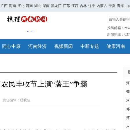
广西
海南
河北
河南
湖北
湖南
黑龙江
江苏
江西
吉林
辽宁
内蒙古
宁夏
青海
山
投稿邮箱：zxwh
新闻热线：0371-
同心中原
河南经济
视频新闻
中新专题
健康河南
年农民丰收节上演“薯王”争霸
河
葡
责任编辑：经晓佳
河
邓
河
河