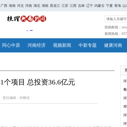
广西
海南
河北
河南
湖北
湖南
黑龙江
江苏
江西
吉林
辽宁
内蒙古
宁夏
青海
山
投稿邮箱：zxwh
新闻热线：0371-
同心中原
河南经济
视频新闻
中新专题
健康河南
1个项目 总投资36.6亿元
河
葡
责任编辑：经晓佳
河
邓
河
河