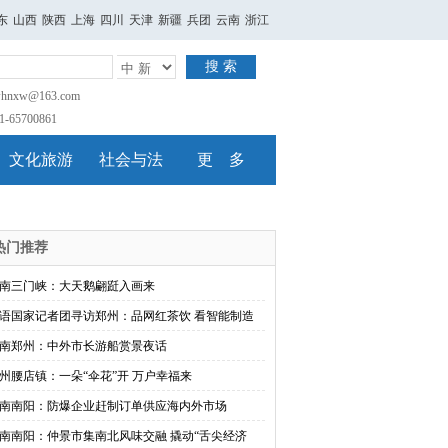
东
山西
陕西
上海
四川
天津
新疆
兵团
云南
浙江
搜 索
nxw@163.com
65700861
文化旅游
社会与法
更 多
热门推荐
南三门峡：大天鹅翩跹入画来
语国家记者团寻访郑州：品网红茶饮 看智能制造
南郑州：中外市长游船赏景夜话
州腰店镇：一朵“伞花”开 万户幸福来
南南阳：防爆企业赶制订单供应海内外市场
南南阳：仲景市集南北风味交融 撬动“舌尖经济