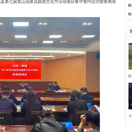
城县第七届首山油菜花旅游文化节活动项目集中签约仪式暨客商座
航
秋
航
古
家