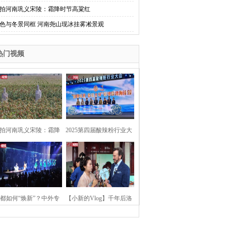
拍河南巩义宋陵：霜降时节高粱红
色与冬景同框 河南尧山现冰挂雾凇景观
热门视频
拍河南巩义宋陵：霜降
2025第四届酸辣粉行业大
时节高粱红
会在河南开封举行
都如何“焕新”？中外专
【小新的Vlog】千年后洛
：洛阳“样本”值得借鉴
阳上阳宫聚“世界各国使