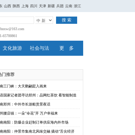
东
山西
陕西
上海
四川
天津
新疆
兵团
云南
浙江
搜 索
nxw@163.com
65700861
文化旅游
社会与法
更 多
热门推荐
南三门峡：大天鹅翩跹入画来
语国家记者团寻访郑州：品网红茶饮 看智能制造
南郑州：中外市长游船赏景夜话
州腰店镇：一朵“伞花”开 万户幸福来
南南阳：防爆企业赶制订单供应海内外市场
南南阳：仲景市集南北风味交融 撬动“舌尖经济