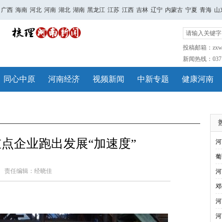
广西
海南
河北
河南
湖北
湖南
黑龙江
江苏
江西
吉林
辽宁
内蒙古
宁夏
青海
山
投稿邮箱：zxwh
新闻热线：0371-
同心中原
河南经济
视频新闻
中新专题
健康河南
点企业跑出发展“加速度”
河
葡
责任编辑：经晓佳
河
邓
河
河