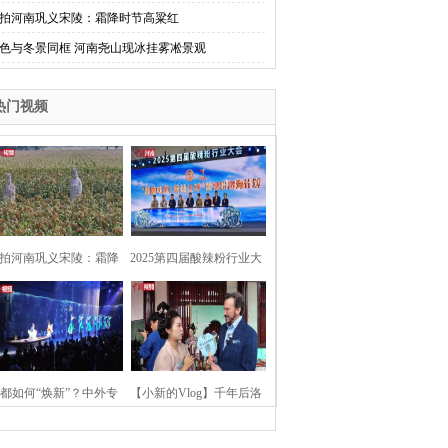
拍河南巩义宋陵：霜降时节高粱红
色与冬景同框 河南尧山现冰挂雾凇景观
热门视频
拍河南巩义宋陵：霜降
2025第四届酸辣粉行业大
时节高粱红
会在河南开封举行
都如何“焕新”？中外专
【小新的Vlog】千年后洛
：洛阳“样本”值得借鉴
阳上阳宫聚“世界各国使