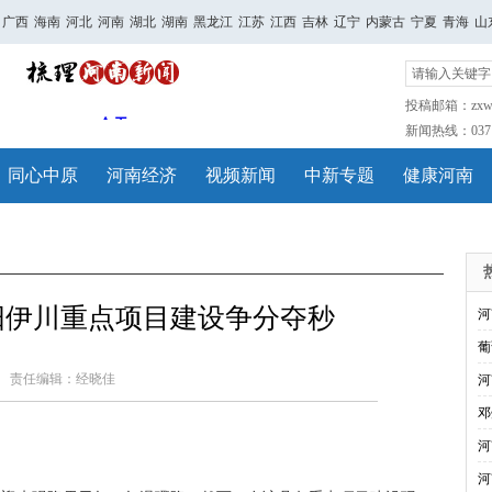
广西
海南
河北
河南
湖北
湖南
黑龙江
江苏
江西
吉林
辽宁
内蒙古
宁夏
青海
山
投稿邮箱：zxwh
新闻热线：0371-
同心中原
河南经济
视频新闻
中新专题
健康河南
阳伊川重点项目建设争分夺秒
河
葡
责任编辑：经晓佳
河
邓
河
河