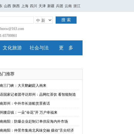
东
山西
陕西
上海
四川
天津
新疆
兵团
云南
浙江
搜 索
nxw@163.com
65700861
文化旅游
社会与法
更 多
热门推荐
南三门峡：大天鹅翩跹入画来
语国家记者团寻访郑州：品网红茶饮 看智能制造
南郑州：中外市长游船赏景夜话
州腰店镇：一朵“伞花”开 万户幸福来
南南阳：防爆企业赶制订单供应海内外市场
南南阳：仲景市集南北风味交融 撬动“舌尖经济