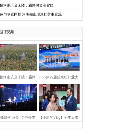
拍河南巩义宋陵：霜降时节高粱红
色与冬景同框 河南尧山现冰挂雾凇景观
热门视频
拍河南巩义宋陵：霜降
2025第四届酸辣粉行业大
时节高粱红
会在河南开封举行
都如何“焕新”？中外专
【小新的Vlog】千年后洛
：洛阳“样本”值得借鉴
阳上阳宫聚“世界各国使