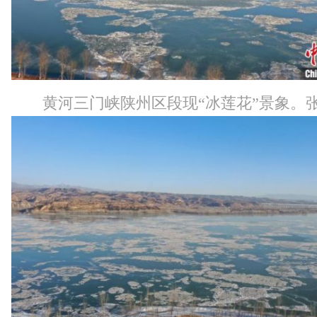
黄河三门峡陕州区段现“冰莲花”景象。张