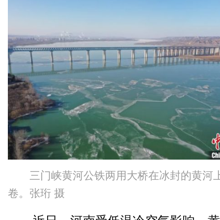
三门峡黄河公铁两用大桥在冰封的黄河
卷。张珩 摄