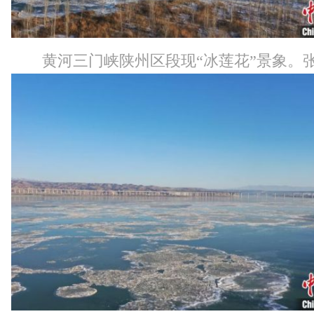
黄河三门峡陕州区段现“冰莲花”景象。张