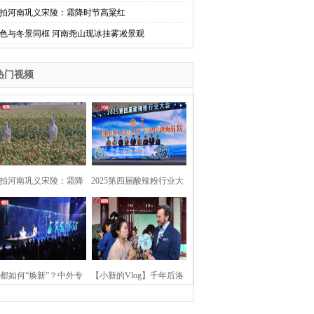
拍河南巩义宋陵：霜降时节高粱红
色与冬景同框 河南尧山现冰挂雾凇景观
热门视频
拍河南巩义宋陵：霜降
2025第四届酸辣粉行业大
时节高粱红
会在河南开封举行
都如何“焕新”？中外专
【小新的Vlog】千年后洛
：洛阳“样本”值得借鉴
阳上阳宫聚“世界各国使