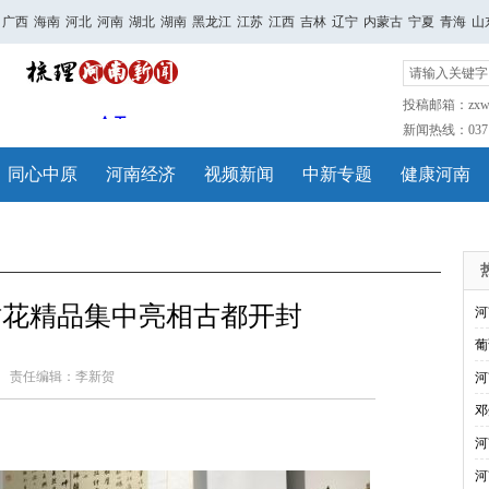
广西
海南
河北
河南
湖北
湖南
黑龙江
江苏
江西
吉林
辽宁
内蒙古
宁夏
青海
山
投稿邮箱：zxwh
新闻热线：0371-
同心中原
河南经济
视频新闻
中新专题
健康河南
插花精品集中亮相古都开封
河
葡
责任编辑：李新贺
河
邓
河
河