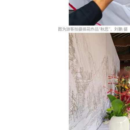
图为游客拍摄插花作品“秋思”。刘鹏 摄