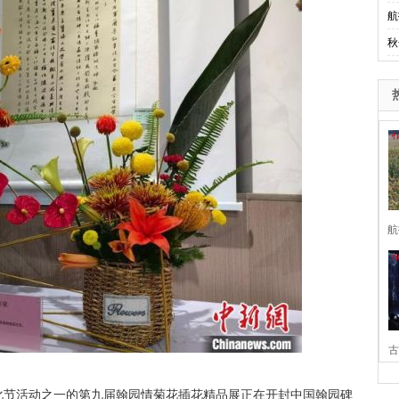
航
秋
航
古
家
化节活动之一的第九届翰园情菊花插花精品展正在开封中国翰园碑