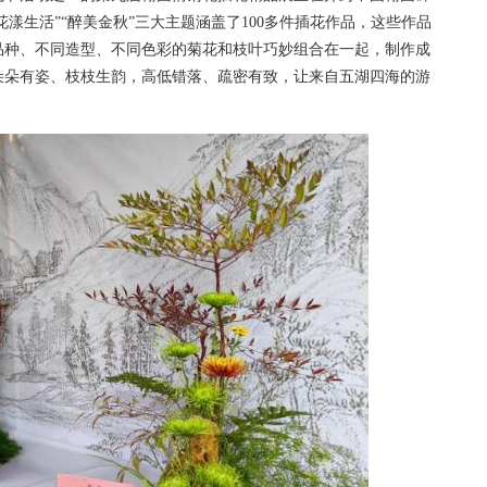
花漾生活”“醉美金秋”三大主题涵盖了100多件插花作品，这些作品
品种、不同造型、不同色彩的菊花和枝叶巧妙组合在一起，制作成
朵朵有姿、枝枝生韵，高低错落、疏密有致，让来自五湖四海的游
。