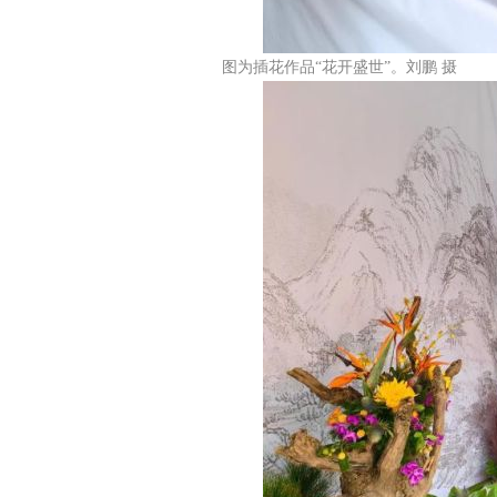
图为插花作品“花开盛世”。刘鹏 摄