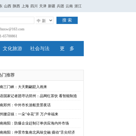
东
山西
陕西
上海
四川
天津
新疆
兵团
云南
浙江
搜 索
nxw@163.com
65700861
文化旅游
社会与法
更 多
热门推荐
南三门峡：大天鹅翩跹入画来
语国家记者团寻访郑州：品网红茶饮 看智能制造
南郑州：中外市长游船赏景夜话
州腰店镇：一朵“伞花”开 万户幸福来
南南阳：防爆企业赶制订单供应海内外市场
南南阳：仲景市集南北风味交融 撬动“舌尖经济