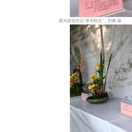
图为插花作品“春华秋实”。刘鹏 摄