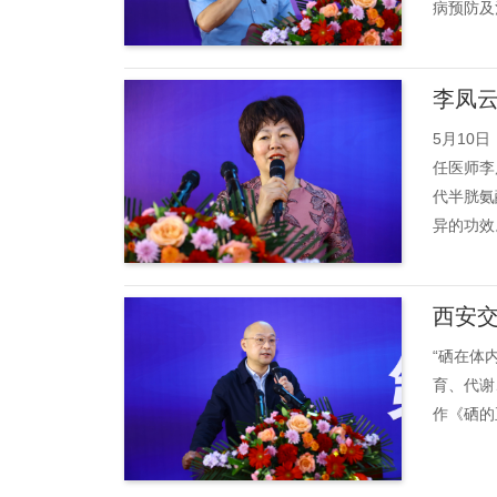
病预防及
李凤云
5月10
任医师李
代半胱氨
异的功效。
西安
“硒在体
育、代谢
作《硒的