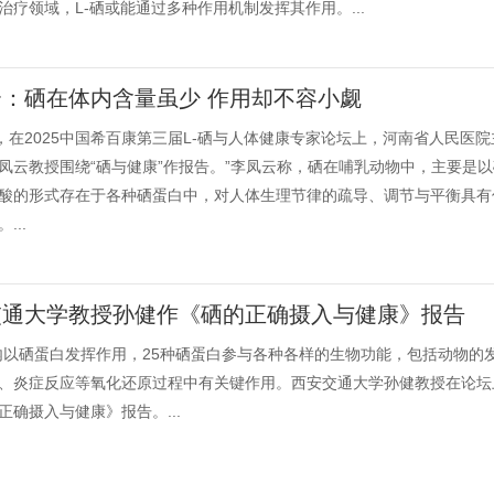
治疗领域，L-硒或能通过多种作用机制发挥其作用。...
：硒在体内含量虽少 作用却不容小觑
日，在2025中国希百康第三届L-硒与人体健康专家论坛上，河南省人民医院
凤云教授围绕“硒与健康”作报告。”李凤云称，硒在哺乳动物中，主要是以
酸的形式存在于各种硒蛋白中，对人体生理节律的疏导、调节与平衡具有
...
交通大学教授孙健作《硒的正确摄入与健康》报告
内以硒蛋白发挥作用，25种硒蛋白参与各种各样的生物功能，包括动物的
、炎症反应等氧化还原过程中有关键作用。西安交通大学孙健教授在论坛
正确摄入与健康》报告。...