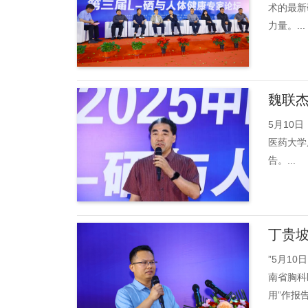
术的最新
力量。...
魏联杰
5月10
医药大学
告。...
丁贵坡
”5月1
南省胸科
用”作报