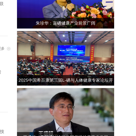
联
朱珍华：富硒健康产业前景广阔
更多
者
2025中国希百康第三届L-硒与人体健康专家论坛开
幕
硒技