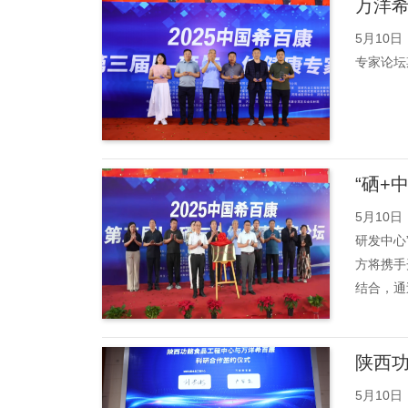
万洋
5月10
专家论坛
“硒+
5月10
研发中心
方将携手
结合，通
陕西
5月10