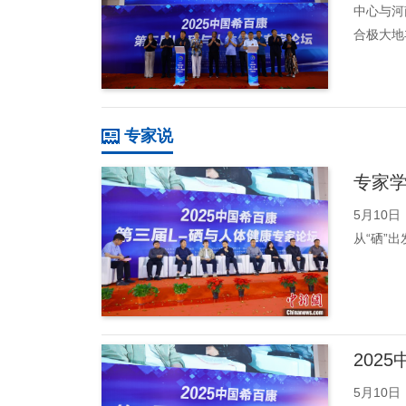
中心与河
合极大地
专家说
专家
5月10
从“硒”
202
5月10