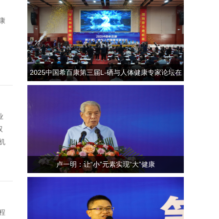
康
2025中国希百康第三届L-硒与人体健康专家论坛在
河南济源开幕
业
双
机
卢一明：让“小”元素实现“大”健康
程