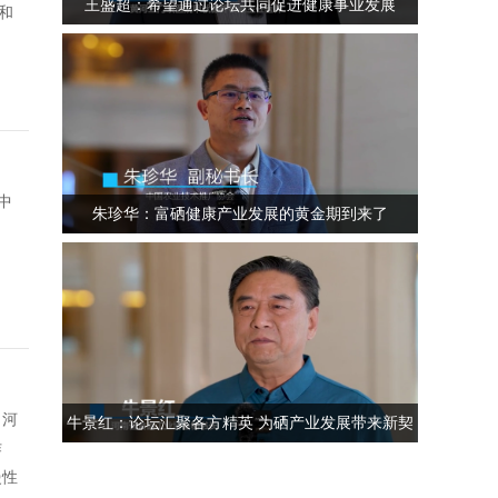
王盛超：希望通过论坛共同促进健康事业发展
和
中
朱珍华：富硒健康产业发展的黄金期到来了
，河
牛景红：论坛汇聚各方精英 为硒产业发展带来新契
作
机
慢性