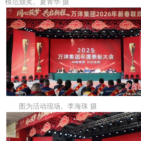
模范颁奖。夏青华 摄
图为活动现场。李海珠 摄