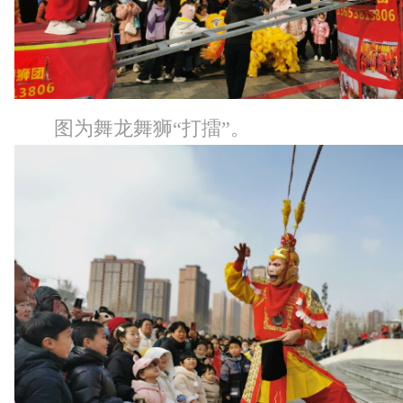
图为舞龙舞狮“打擂”。