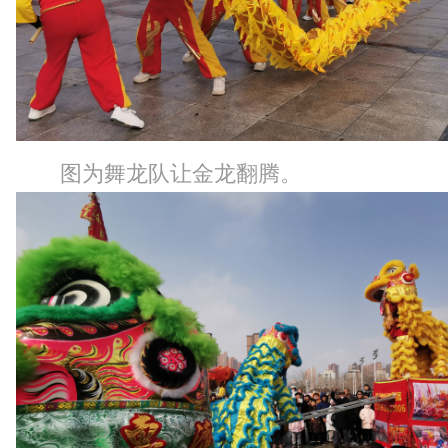
图为舞龙队让金龙翻腾。