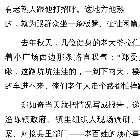
有老熟人跟他打招呼。这地方他熟——
的，就为跟群众坐一条板凳、扯扯闲篇
去年秋天，几位健身的老大爷拉住
着小广场西边那条路直叹气：“郑委
瞅，这路坑坑洼洼的，一到下雨天，樱
的车进不来。俺们老年人走个路都怕摔
郑如奇当天就把情况写成报告，递
渔陈镇政府。镇里组织人现场调研、
案、对接县里部门——老百姓的烦心事