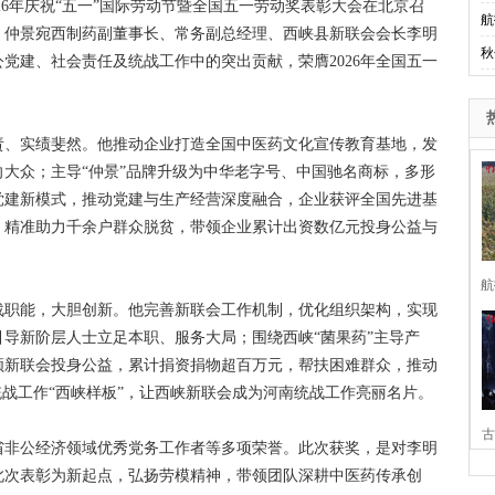
026年庆祝“五一”国际劳动节暨全国五一劳动奖表彰大会在北京召
航
章。仲景宛西制药副董事长、常务副总经理、西峡县新联会会长李明
秋
党建、社会责任及统战工作中的突出贡献，荣膺2026年全国五一
、实绩斐然。他推动企业打造全国中医药文化宣传教育基地，发
大众；主导“仲景”品牌升级为中华老字号、中国驰名商标，多形
党建新模式，推动党建与生产经营深度融合，企业获评全国先进基
式，精准助力千余户群众脱贫，带领企业累计出资数亿元投身公益与
航
职能，大胆创新。他完善新联会工作机制，优化组织架构，实现
导新阶层人士立足本职、服务大局；围绕西峡“菌果药”主导产
领新联会投身公益，累计捐资捐物超百万元，帮扶困难群众，推动
统战工作“西峡样板”，让西峡新联会成为河南统战工作亮丽名片。
古
非公经济领域优秀党务工作者等多项荣誉。此次获奖，是对李明
此次表彰为新起点，弘扬劳模精神，带领团队深耕中医药传承创
家