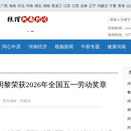
广西
海南
河北
河南
湖北
湖南
黑龙江
江苏
江西
吉林
辽宁
内蒙古
宁夏
青海
山
投稿邮箱：zxwh
新闻热线：0371-
同心中原
河南经济
视频新闻
中新专题
健康河南
黎荣获2026年全国五一劳动奖章
河
葡
责任编辑：经晓佳
河
邓
河
河