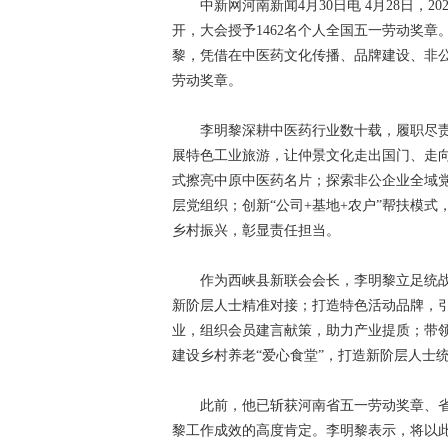
中新网河南新闻4月30日电 4月28日，2
开，大会授予1462名个人全国五一劳动奖
黎，凭借在中医药文化传播、品牌建设、非公
劳动奖章。
李明黎深耕中医药行业数十载，履职尽责
展特色工业旅游，让仲景文化走出国门、走向
式擦亮中原中医药名片；探索非公企业全域
层党组织；创新“公司+基地+农户”帮扶模
乡村振兴，彰显责任担当。
作为西峡县新联会会长，李明黎立足统战
新阶层人士精准对接；打造特色活动品牌，引
业，组织会员建言献策，助力产业提质；带
建设乡村养老“爱心食堂”，打造新阶层人士
此前，他已斩获河南省五一劳动奖章、省
黎工作成效的高度肯定。李明黎表示，将以