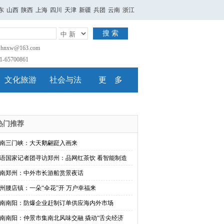
东
山西
陕西
上海
四川
天津
新疆
兵团
云南
浙江
搜 索
nxw@163.com
65700861
文化旅游
社会与法
更 多
热门推荐
南三门峡：大天鹅翩跹入画来
语国家记者团寻访郑州：品网红茶饮 看智能制造
南郑州：中外市长游船赏景夜话
州腰店镇：一朵“伞花”开 万户幸福来
南南阳：防爆企业赶制订单供应海内外市场
南南阳：仲景市集南北风味交融 撬动“舌尖经济