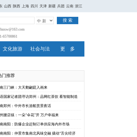
东
山西
陕西
上海
四川
天津
新疆
兵团
云南
浙江
搜 索
nxw@163.com
65700861
文化旅游
社会与法
更 多
热门推荐
南三门峡：大天鹅翩跹入画来
语国家记者团寻访郑州：品网红茶饮 看智能制造
南郑州：中外市长游船赏景夜话
州腰店镇：一朵“伞花”开 万户幸福来
南南阳：防爆企业赶制订单供应海内外市场
南南阳：仲景市集南北风味交融 撬动“舌尖经济