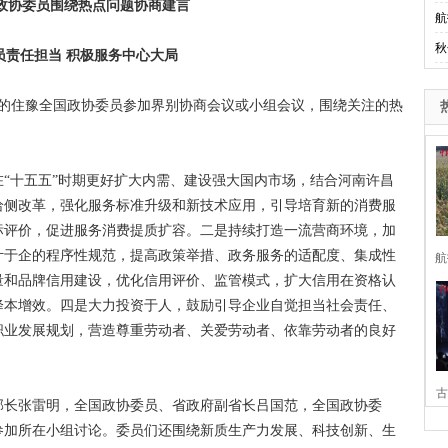
政协委员围绕热点问题协商建言
航
秋
员责任担当 积极服务中心大局
的住豫全国政协委员参加界别协商会议或小组会议，围绕关注的热
十五五”时期更好扩大内需、建设强大国内市场，结合河南许昌
给侧改革，强化服务标准升级和新技术应用，引导培育新的消费服
标评价，促进服务消费提质扩容。二是持续打造一流营商环境，加
计于企的程序性规范，提高政策举措、政务服务的适配度、集成性
航
量和品牌信用建设，优化信用评价、监管模式，扩大信用在资格认
降本增效。四是大力投资于人，鼓励引导企业自觉担当社会责任、
职业发展规划，营造尊重劳动者、关爱劳动者、依靠劳动者的良好
古
长张雷明，全国政协委员、省政府副省长吕国范，全国政协委
参加所在小组讨论。委员们还围绕新质生产力发展、科技创新、生
家