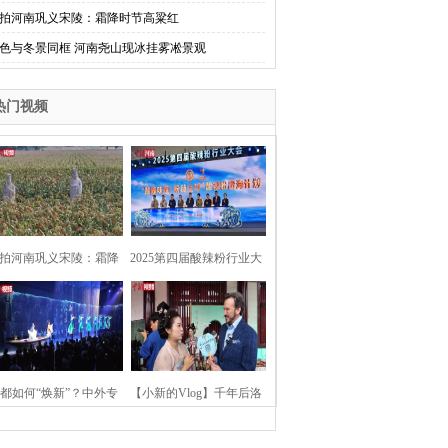
拍河南巩义宋陵：霜降时节高粱红
色与冬景同框 河南尧山现冰挂雾凇景观
热门视频
拍河南巩义宋陵：霜降
2025第四届酸辣粉行业大
时节高粱红
会在河南开封举行
都如何“焕新”？中外专
【小新的Vlog】千年后洛
：洛阳“样本”值得借鉴
阳上阳宫聚“世界各国使