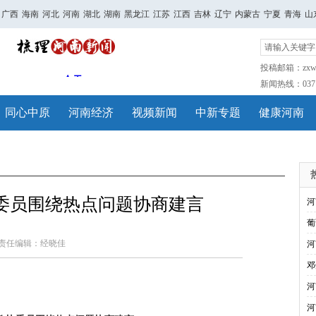
广西
海南
河北
河南
湖北
湖南
黑龙江
江苏
江西
吉林
辽宁
内蒙古
宁夏
青海
山
投稿邮箱：zxwh
新闻热线：0371-
同心中原
河南经济
视频新闻
中新专题
健康河南
委员围绕热点问题协商建言
河
葡
责任编辑：经晓佳
河
邓
河
河