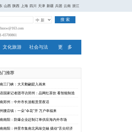
东
山西
陕西
上海
四川
天津
新疆
兵团
云南
浙江
搜 索
nxw@163.com
65700861
文化旅游
社会与法
更 多
热门推荐
南三门峡：大天鹅翩跹入画来
语国家记者团寻访郑州：品网红茶饮 看智能制造
南郑州：中外市长游船赏景夜话
州腰店镇：一朵“伞花”开 万户幸福来
南南阳：防爆企业赶制订单供应海内外市场
南南阳：仲景市集南北风味交融 撬动“舌尖经济