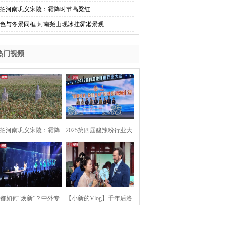
拍河南巩义宋陵：霜降时节高粱红
色与冬景同框 河南尧山现冰挂雾凇景观
热门视频
拍河南巩义宋陵：霜降
2025第四届酸辣粉行业大
时节高粱红
会在河南开封举行
都如何“焕新”？中外专
【小新的Vlog】千年后洛
：洛阳“样本”值得借鉴
阳上阳宫聚“世界各国使