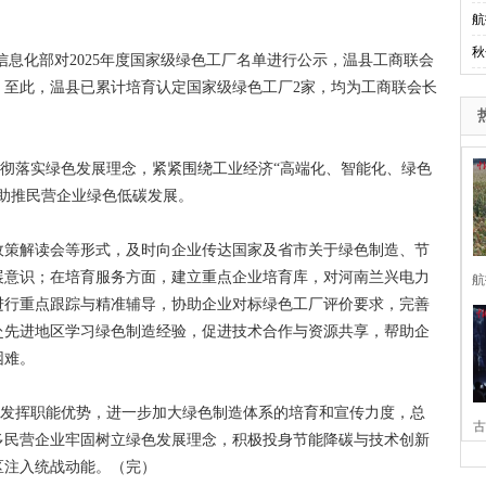
航
秋
息化部对2025年度国家级绿色工厂名单进行公示，温县工商联会
。至此，温县已累计培育认定国家级绿色工厂2家，均为工商联会长
彻落实绿色发展理念，紧紧围绕工业经济“高端化、智能化、绿色
助推民营企业绿色低碳发展。
策解读会等形式，及时向企业传达国家及省市关于绿色制造、节
展意识；在培育服务方面，建立重点企业培育库，对河南兰兴电力
航
进行重点跟踪与精准辅导，协助企业对标绿色工厂评价要求，完善
赴先进地区学习绿色制造经验，促进技术合作与资源共享，帮助企
困难。
发挥职能优势，进一步加大绿色制造体系的培育和宣传力度，总
古
多民营企业牢固树立绿色发展理念，积极投身节能降碳与技术创新
区注入统战动能。（完）
家