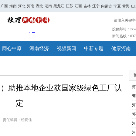
广西
海南
河北
河南
湖北
湖南
黑龙江
江苏
江西
吉林
辽宁
内蒙古
宁夏
青海
山
投稿邮箱：zxwh
新闻热线：0371-
同心中原
河南经济
视频新闻
中新专题
健康河南
联）助推本地企业获国家级绿色工厂认
河
葡
定
河
邓
责任编辑：经晓佳
河
河