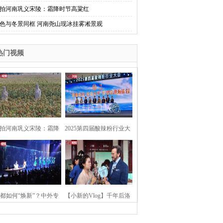
拍河南巩义宋陵：霜降时节高粱红
色与冬景同框 河南尧山现冰挂雾凇景观
热门视频
拍河南巩义宋陵：霜降
2025第四届酸辣粉行业大
时节高粱红
会在河南开封举行
都如何“焕新”？中外专
【小新的Vlog】千年后洛
：洛阳“样本”值得借鉴
阳上阳宫聚“世界各国使