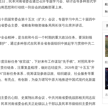
近日，民革河南省委会通过召开专题学习会、研讨会等多种形式学
航
动将思想和行动统一到全会的战略部署上来。
秋
第十四届常委会第十五次（扩大）会议，专题学习中共二十届四中
南省委会主委、省粮食和物资储备局局长张弓出席并讲话。
全会精神，是当前和今后一个时期的重大政治任务。要深刻领
个维护”，通过多种形式在民革全省各级组织中掀起学习贯彻中共二
目标任务“收官战”，下好来年工作谋划“先手棋”。对照民革中
航
责任链条，注重复盘梳理，做好总结提升。2026年是“十五五”开
+4+N”目标任务体系，统筹谋划参政议政、组织建设、社会服务等重
色、有亮点、有创新，为奋力谱写中原大地推进中国式现代化新篇
古
主委吕心阳、史展翔出席会议，中共河南省委统战部相关同志应
。民革河南省委会机关正处级以上干部以及民革市级组织主委列席
家