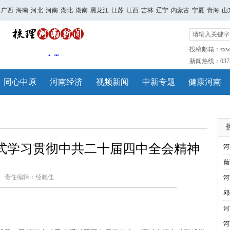
广西
海南
河北
河南
湖北
湖南
黑龙江
江苏
江西
吉林
辽宁
内蒙古
宁夏
青海
山
投稿邮箱：zxwh
新闻热线：0371-
同心中原
河南经济
视频新闻
中新专题
健康河南
式学习贯彻中共二十届四中全会精神
河
葡
责任编辑：经晓佳
河
邓
河
河