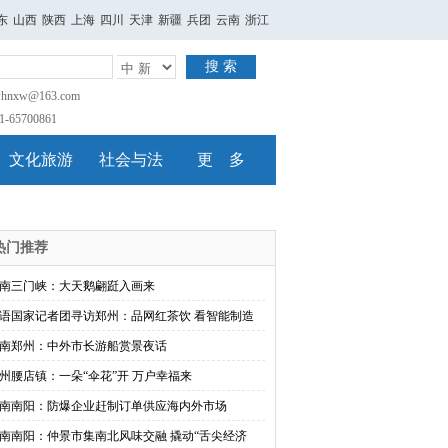
东
山西
陕西
上海
四川
天津
新疆
兵团
云南
浙江
搜 索
nxw@163.com
65700861
文化旅游
社会与法
更 多
热门推荐
南三门峡：大天鹅翩跹入画来
语国家记者团寻访郑州：品网红茶饮 看智能制造
南郑州：中外市长游船赏景夜话
州腰店镇：一朵“伞花”开 万户幸福来
南南阳：防爆企业赶制订单供应海内外市场
南南阳：仲景市集南北风味交融 撬动“舌尖经济