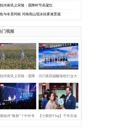
拍河南巩义宋陵：霜降时节高粱红
色与冬景同框 河南尧山现冰挂雾凇景观
热门视频
拍河南巩义宋陵：霜降
2025第四届酸辣粉行业大
时节高粱红
会在河南开封举行
都如何“焕新”？中外专
【小新的Vlog】千年后洛
：洛阳“样本”值得借鉴
阳上阳宫聚“世界各国使