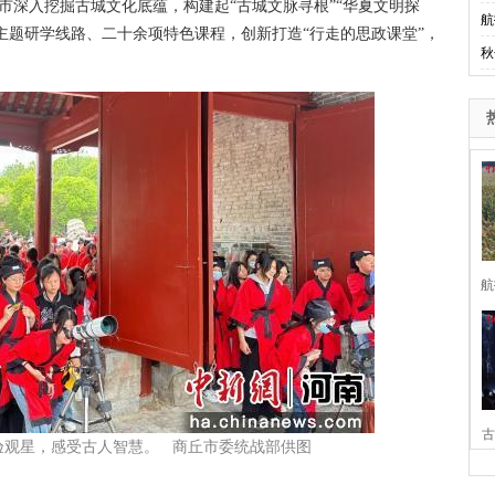
深入挖掘古城文化底蕴，构建起“古城文脉寻根”“华夏文明探
航
大主题研学线路、二十余项特色课程，创新打造“行走的思政课堂”，
秋
航
古
验观星，感受古人智慧。 商丘市委统战部供图
家