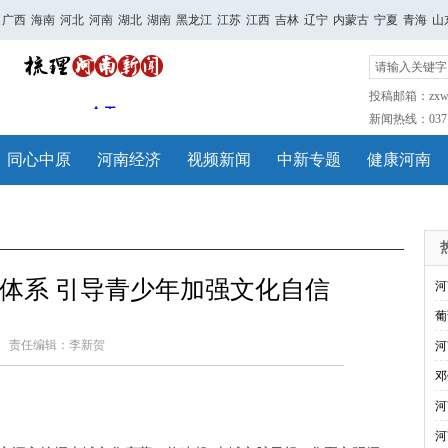
广西
海南
河北
河南
湖北
湖南
黑龙江
江苏
江西
吉林
辽宁
内蒙古
宁夏
青海
山
投稿邮箱：zxwh
新闻热线：0371-
同心中原
河南经济
视频新闻
中新专题
健康河南
体系 引导青少年加强文化自信
河
葡
责任编辑：李新贺
河
邓
河
河