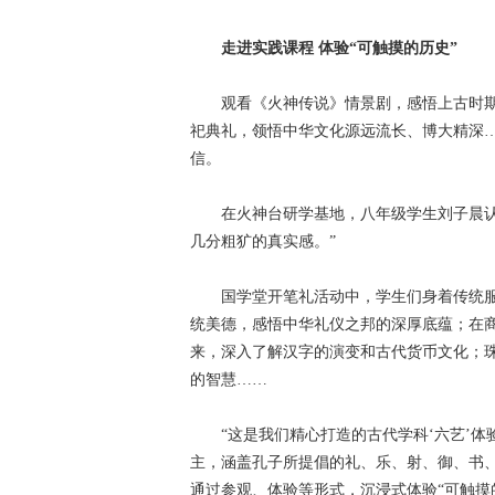
走进实践课程 体验“可触摸的历史”
观看《火神传说》情景剧，感悟上古时期阏
祀典礼，领悟中华文化源远流长、博大精深
信。
在火神台研学基地，八年级学生刘子晨认真
几分粗犷的真实感。”
国学堂开笔礼活动中，学生们身着传统服
统美德，感悟中华礼仪之邦的深厚底蕴；在
来，深入了解汉字的演变和古代货币文化；
的智慧……
“这是我们精心打造的古代学科‘六艺’体
主，涵盖孔子所提倡的礼、乐、射、御、书
通过参观、体验等形式，沉浸式体验“可触摸