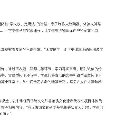
伯“掌火政、定历法”的智慧；亲手制作火纹陶器、体验火神祭
……一堂堂生动的实践课程，让学生在润物细无声中坚定文化自
观察着复原的王亥牛车。“太震撼了，比历史课本上的插图多了
饰，通过正衣冠、拜师礼等环节，学习尊师重道、明礼诚信的传
商字、古钱币拓印环节中，学生们将古老的文字和钱币图案拓印下
珠算小课堂上，学生们学习古老的珠算技巧，感受古人在计算领域
验课堂，以中华优秀传统文化和非物质文化遗产代表性项目体验为
、数等相关内容。”商丘古城文化研学基地相关负责人介绍，学生们
的历史”。