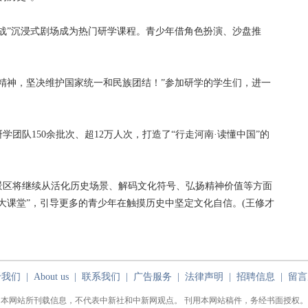
”沉浸式剧场成为热门研学课程。青少年借角色扮演、沙盘推
神，坚决维护国家统一和民族团结！”参加研学的学生们，进一
团队150余批次、超12万人次，打造了“行走河南·读懂中国”的
区将继续从活化历史场景、解码文化符号、弘扬精神价值等方面
大课堂”，引导更多的青少年在触摸历史中坚定文化自信。(王修才
于我们
|
About us
|
联系我们
|
广告服务
|
法律声明
|
招聘信息
|
留言
本网站所刊载信息，不代表中新社和中新网观点。 刊用本网站稿件，务经书面授权。