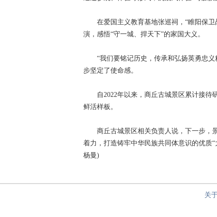
在爱国主义教育基地张巡祠，“睢阳保卫战
演，感悟“守一城、捍天下”的家国大义。
“我们要铭记历史，传承和弘扬英勇忠义精
步坚定了使命感。
自2022年以来，商丘古城景区累计接待研学
鲜活样板。
商丘古城景区相关负责人说，下一步，景
着力，打造铸牢中华民族共同体意识的优质“
杨曼)
关