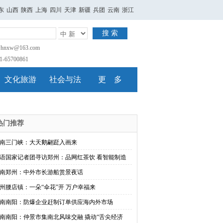
东
山西
陕西
上海
四川
天津
新疆
兵团
云南
浙江
搜 索
nxw@163.com
65700861
文化旅游
社会与法
更 多
热门推荐
南三门峡：大天鹅翩跹入画来
语国家记者团寻访郑州：品网红茶饮 看智能制造
南郑州：中外市长游船赏景夜话
州腰店镇：一朵“伞花”开 万户幸福来
南南阳：防爆企业赶制订单供应海内外市场
南南阳：仲景市集南北风味交融 撬动“舌尖经济