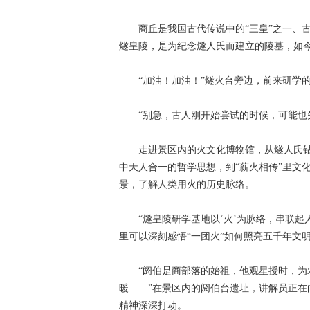
商丘是我国古代传说中的“三皇”之一、古
燧皇陵，是为纪念燧人氏而建立的陵墓，如
“加油！加油！”燧火台旁边，前来研学的
“别急，古人刚开始尝试的时候，可能也失
走进景区内的火文化博物馆，从燧人氏钻木
中天人合一的哲学思想，到“薪火相传”里文
景，了解人类用火的历史脉络。
“燧皇陵研学基地以‘火’为脉络，串联起
里可以深刻感悟“一团火”如何照亮五千年文
“阏伯是商部落的始祖，他观星授时，为农
暖……”在景区内的阏伯台遗址，讲解员正
精神深深打动。