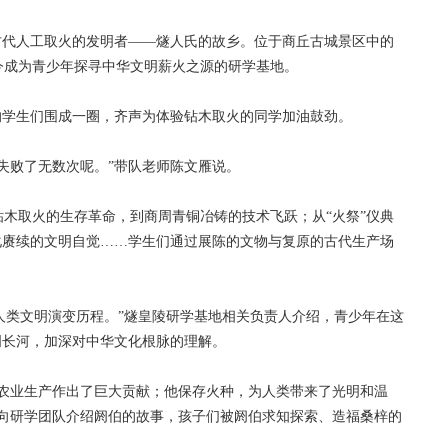
代人工取火的发明者——燧人氏的故乡。位于商丘古城景区中的
今成为青少年探寻中华文明薪火之源的研学基地。
学生们围成一圈，齐声为体验钻木取火的同学加油鼓劲。
败了无数次呢。”带队老师陈文雁说。
取火的生存革命，到商周青铜冶铸的技术飞跃；从“火祭”仪典
化赓续的文明自觉……学生们通过展陈的文物与复原的古代生产场
人类文明演变历程。”燧皇陵研学基地相关负责人介绍，青少年在这
明长河，加深对中华文化根脉的理解。
业生产作出了巨大贡献；他保存火种，为人类带来了光明和温
在向研学团队介绍阏伯的故事，孩子们被阏伯求知探索、造福桑梓的