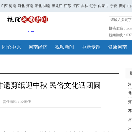
广西
海南
河北
河南
湖北
湖南
黑龙江
江苏
江西
吉林
辽宁
内蒙古
宁夏
青海
山
投稿邮箱：zxwh
新闻热线：0371-
同心中原
河南经济
视频新闻
中新专题
健康河南
非遗剪纸迎中秋 民俗文化话团圆
河
葡
责任编辑：经晓佳
河
邓
河
河