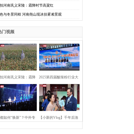
拍河南巩义宋陵：霜降时节高粱红
色与冬景同框 河南尧山现冰挂雾凇景观
热门视频
拍河南巩义宋陵：霜降
2025第四届酸辣粉行业大
时节高粱红
会在河南开封举行
都如何“焕新”？中外专
【小新的Vlog】千年后洛
：洛阳“样本”值得借鉴
阳上阳宫聚“世界各国使