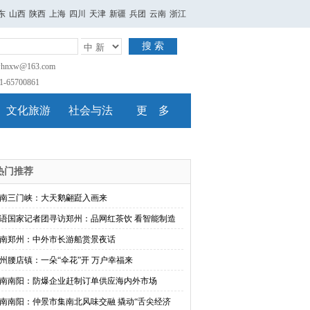
东
山西
陕西
上海
四川
天津
新疆
兵团
云南
浙江
搜 索
nxw@163.com
65700861
文化旅游
社会与法
更 多
热门推荐
南三门峡：大天鹅翩跹入画来
语国家记者团寻访郑州：品网红茶饮 看智能制造
南郑州：中外市长游船赏景夜话
州腰店镇：一朵“伞花”开 万户幸福来
南南阳：防爆企业赶制订单供应海内外市场
南南阳：仲景市集南北风味交融 撬动“舌尖经济