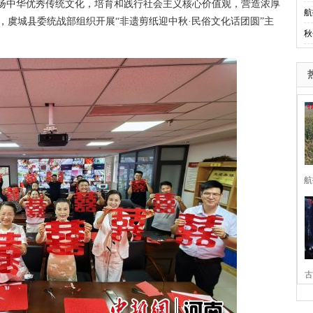
扬中华优秀传统文化，培育和践行社会主义核心价值观，营造浓厚
航
，虞城县委统战部组织开展“非遗剪纸迎中秋·民俗文化话团圆”主
秋
航
古
家