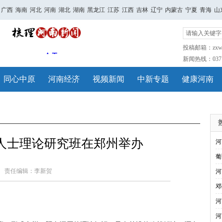
广西
海南
河北
河南
湖北
湖南
黑龙江
江苏
江西
吉林
辽宁
内蒙古
宁夏
青海
山
投稿邮箱：zxwh
新闻热线：0371-
同心中原
河南经济
视频新闻
中新专题
健康河南
人士理论研究班在郑州举办
河
葡
责任编辑：李新贺
河
邓
河
河