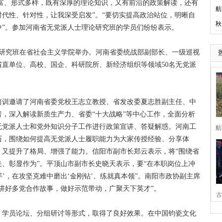
富、形式多样，既有深厚的理论知识，又有前沿的政策解读，还有
航
代性、针对性，让我深受启发”。“要切实提高政治站位，明晰自
秋
中”。参加河南省无党派人士理论研究班的学员们纷纷表示。
论研究班在省社会主义学院举办。河南省委统战部副部长、一级巡视
直单位、高校、国企、科研院所、新经济组织等领域50名无党派
训邀请了河南省委党校王志立教授、省发改委夏志胜副主任、中
，深入解读新质生产力、省委“十大战略”等中心工作，全面分析
无党派人士和党外知识分子工作进行政策宣讲、答疑解惑。河南工
航
历，围绕如何提高无党派人士履职能力为大家传授经验、分享体
，又提升了格局、增强了能力。信阳市副市长郑云表示，将“围绕省
、彰显作为”。平顶山市副市长史晓天表示，要“在本职岗位上冲
芋’，在攻坚克难中磨出‘金刚钻’、练就真本领”。南阳市政协副主席
讲好多党合作故事，做好示范带动，广聚天下英才”。
古
学员论坛、分组研讨等形式，取得了良好效果。在中国钧瓷文化
家