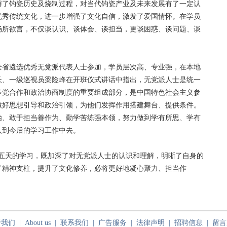
解了钧瓷历史及烧制过程，对当代钧瓷产业及未来发展有了一定认
优秀传统文化，进一步增强了文化自信，激发了爱国情怀。在学员
畅所欲言，不仅谈认识、谈体会、谈担当，更谈困惑、谈问题、谈
省遴选优秀无党派代表人士参加，学员层次高、专业强，在本地
长、一级巡视员梁险峰在开班仪式讲话中指出，无党派人士是统一
多党合作和政治协商制度的重要组成部分，是中国特色社会主义参
做好思想引导和政治引领，为他们发挥作用搭建舞台、提供条件。
治、敢于担当善作为、勤学苦练强本领，努力做到学有所思、学有
入到今后的学习工作中去。
天的学习，既加深了对无党派人士的认识和理解，明晰了自身的
了精神支柱，提升了文化修养，必将更好地凝心聚力、担当作
于我们
|
About us
|
联系我们
|
广告服务
|
法律声明
|
招聘信息
|
留言