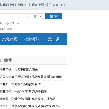
东
山西
陕西
上海
四川
天津
新疆
兵团
云南
浙江
搜 索
nxw@163.com
65700861
文化旅游
社会与法
更 多
热门推荐
南三门峡：大天鹅翩跹入画来
语国家记者团寻访郑州：品网红茶饮 看智能制造
南郑州：中外市长游船赏景夜话
州腰店镇：一朵“伞花”开 万户幸福来
南南阳：防爆企业赶制订单供应海内外市场
南南阳：仲景市集南北风味交融 撬动“舌尖经济