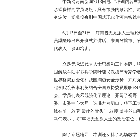
中新网河南新闻7月3日电 “培训内容丰
形式多样的学员论坛，具有很强的政治性、时
身定位，积极投身到中国式现代化河南实践
6月17日至21日，河南省无党派人士理
员梁险峰出席开班式并讲话。来自省辖市、省
代表人士参加培训。
立足无党派代表人士思想和工作实际，培
国解放军陆军步兵学院叶建民教授等专家学者
世界格局新变化和我国周边安全形势，并对
程学院院长李利英结合全国政协委员履职经
会。学员们表示既强化了理论、开阔了视野
委、市委中心大局，选准方向切口，狠下工夫
锋在前，敢啃‘最硬的骨头’，敢接‘烫手的山
马伟表示，将“牢记无党派人士的政治定位，
除了专题辅导，培训还安排了现场教学、