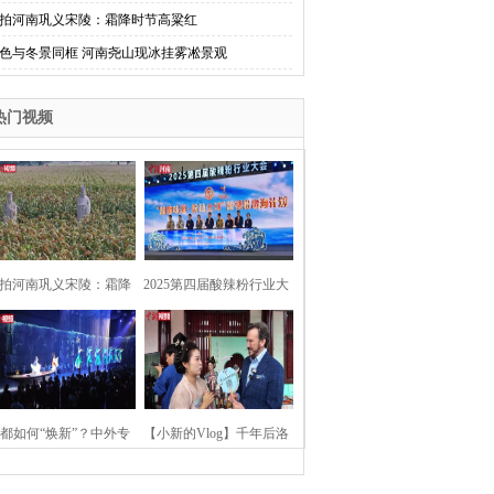
拍河南巩义宋陵：霜降时节高粱红
色与冬景同框 河南尧山现冰挂雾凇景观
热门视频
拍河南巩义宋陵：霜降
2025第四届酸辣粉行业大
时节高粱红
会在河南开封举行
都如何“焕新”？中外专
【小新的Vlog】千年后洛
：洛阳“样本”值得借鉴
阳上阳宫聚“世界各国使