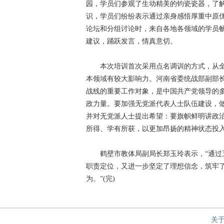
园，学员们参观了生动精美的钧瓷瓷器，了
识，学员们纷纷表示通过亲身感悟厚重中原
论坛和分组讨论时，来自各地各领域的学员
建议，踊跃发言，情真意切。
本次培训首次采用点名调训的方式，从全
本领域有较大影响力。河南省委统战部副部
战线的重要工作对象，是中国共产党领导的
政力量。要加强无党派代表人士队伍建设，
并对无党派人士提出希望：要旗帜鲜明讲政
所得、学有所获，以更加昂扬的精神状态投
鹤壁市教体局副局长郑玉玲表示，“通过五
职责定位，又进一步坚定了理想信念，筑牢
为。”(完)
关