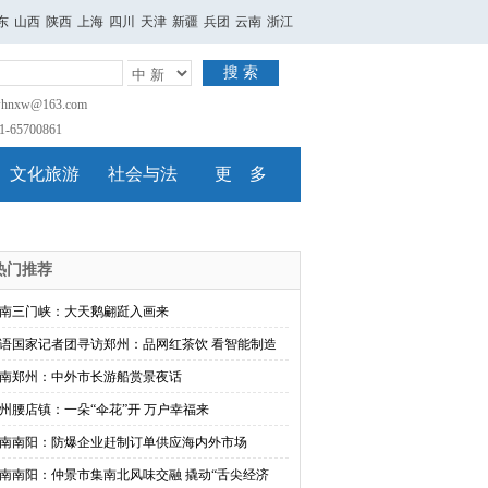
东
山西
陕西
上海
四川
天津
新疆
兵团
云南
浙江
搜 索
nxw@163.com
65700861
文化旅游
社会与法
更 多
热门推荐
南三门峡：大天鹅翩跹入画来
语国家记者团寻访郑州：品网红茶饮 看智能制造
南郑州：中外市长游船赏景夜话
州腰店镇：一朵“伞花”开 万户幸福来
南南阳：防爆企业赶制订单供应海内外市场
南南阳：仲景市集南北风味交融 撬动“舌尖经济