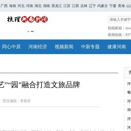
广西
海南
河北
河南
湖北
湖南
黑龙江
江苏
江西
吉林
辽宁
内蒙古
宁夏
青海
山
投稿邮箱：zxwh
新闻热线：0371-
同心中原
河南经济
视频新闻
中新专题
健康河南
艺”“园”融合打造文旅品牌
河
葡
责任编辑：李新贺
河
邓
河
河