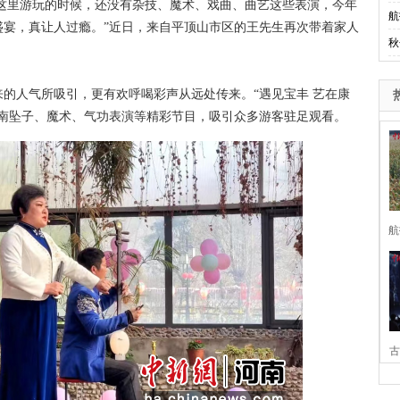
这里游玩的时候，还没有杂技、魔术、戏曲、曲艺这些表演，今年
航
盛宴，真让人过瘾。”近日，来自平顶山市区的王先生再次带着家人
秋
人气所吸引，更有欢呼喝彩声从远处传来。“遇见宝丰 艺在康
河南坠子、魔术、气功表演等精彩节目，吸引众多游客驻足观看。
航
古
家