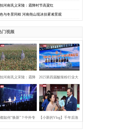
拍河南巩义宋陵：霜降时节高粱红
色与冬景同框 河南尧山现冰挂雾凇景观
热门视频
拍河南巩义宋陵：霜降
2025第四届酸辣粉行业大
时节高粱红
会在河南开封举行
都如何“焕新”？中外专
【小新的Vlog】千年后洛
：洛阳“样本”值得借鉴
阳上阳宫聚“世界各国使