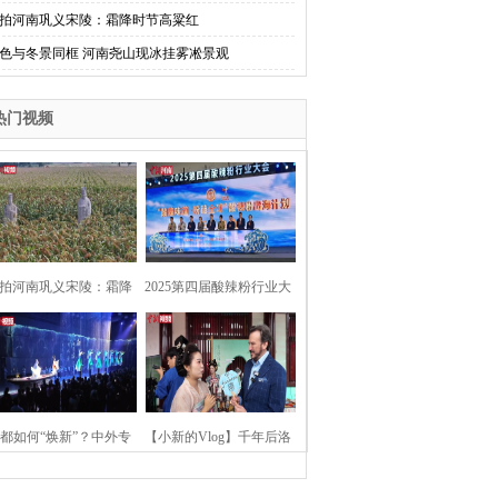
拍河南巩义宋陵：霜降时节高粱红
色与冬景同框 河南尧山现冰挂雾凇景观
热门视频
拍河南巩义宋陵：霜降
2025第四届酸辣粉行业大
时节高粱红
会在河南开封举行
都如何“焕新”？中外专
【小新的Vlog】千年后洛
：洛阳“样本”值得借鉴
阳上阳宫聚“世界各国使