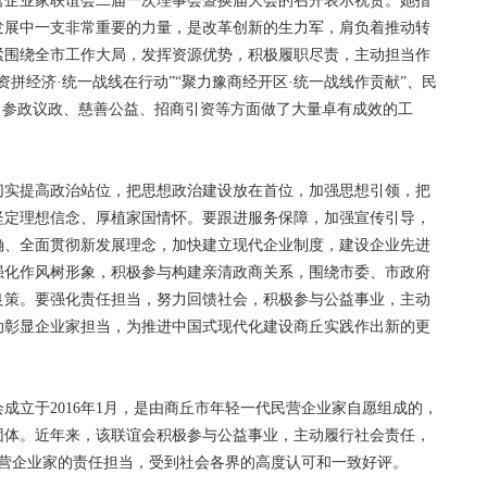
企业家联谊会二届一次理事会暨换届大会的召开表示祝贺。她指
发展中一支非常重要的力量，是改革创新的生力军，肩负着推动转
紧围绕全市工作大局，发挥资源优势，积极履职尽责，主动担当作
拼经济·统一战线在行动”“聚力豫商经开区·统一战线作贡献”、民
、参政议政、慈善公益、招商引资等方面做了大量卓有成效的工
实提高政治站位，把思想政治建设放在首位，加强思想引领，把
坚定理想信念、厚植家国情怀。要跟进服务保障，加强宣传引导，
确、全面贯彻新发展理念，加快建立现代企业制度，建设企业先进
强化作风树形象，积极参与构建亲清政商关系，围绕市委、市政府
良策。要强化责任担当，努力回馈社会，积极参与公益事业，主动
动彰显企业家担当，为推进中国式现代化建设商丘实践作出新的更
立于2016年1月，是由商丘市年轻一代民营企业家自愿组成的，
团体。近年来，该联谊会积极参与公益事业，主动履行社会责任，
民营企业家的责任担当，受到社会各界的高度认可和一致好评。