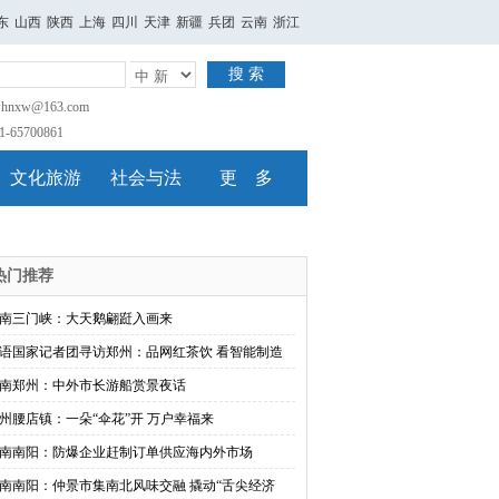
东
山西
陕西
上海
四川
天津
新疆
兵团
云南
浙江
搜 索
nxw@163.com
65700861
文化旅游
社会与法
更 多
热门推荐
南三门峡：大天鹅翩跹入画来
语国家记者团寻访郑州：品网红茶饮 看智能制造
南郑州：中外市长游船赏景夜话
州腰店镇：一朵“伞花”开 万户幸福来
南南阳：防爆企业赶制订单供应海内外市场
南南阳：仲景市集南北风味交融 撬动“舌尖经济