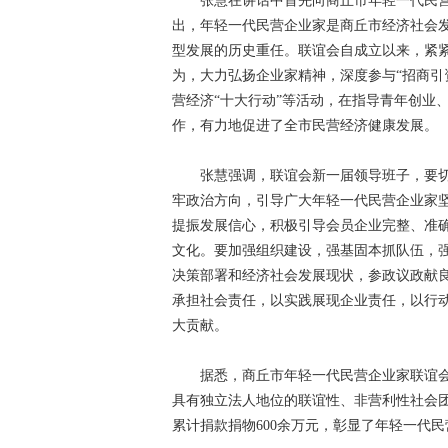
张慧在讲话中首先向商丘市年轻一代民营
出，年轻一代民营企业家是商丘市经济社会
型发展的历史重任。联谊会自成立以来，紧
为，大力弘扬企业家精神，深度参与“招商引资
营经济“十大行动”等活动，在指导青年创业
作，有力地促进了全市民营经济健康发展。
张慧强调，联谊会新一届领导班子，要切
牢政治方向，引导广大年轻一代民营企业家
提振发展信心，积极引导会员企业完整、准
文化。要加强组织建设，强基固本抓队伍，
决策部署和经济社会发展现状，参政议政献
承担社会责任，以实践展现企业责任，以行
大贡献。
据悉，商丘市年轻一代民营企业家联谊会成
具有独立法人地位的联谊性、非营利性社会
累计捐款捐物600余万元，彰显了年轻一代