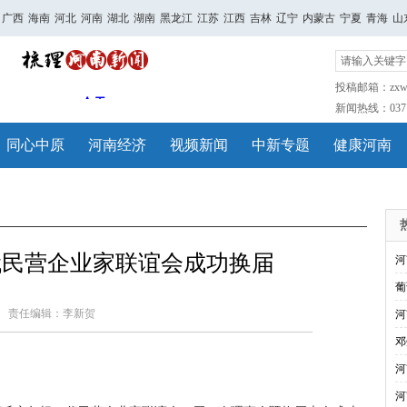
广西
海南
河北
河南
湖北
湖南
黑龙江
江苏
江西
吉林
辽宁
内蒙古
宁夏
青海
山
投稿邮箱：zxwh
新闻热线：0371-
同心中原
河南经济
视频新闻
中新专题
健康河南
代民营企业家联谊会成功换届
河
葡
责任编辑：李新贺
河
邓
河
河