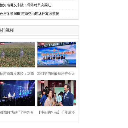
拍河南巩义宋陵：霜降时节高粱红
色与冬景同框 河南尧山现冰挂雾凇景观
热门视频
拍河南巩义宋陵：霜降
2025第四届酸辣粉行业大
时节高粱红
会在河南开封举行
都如何“焕新”？中外专
【小新的Vlog】千年后洛
：洛阳“样本”值得借鉴
阳上阳宫聚“世界各国使