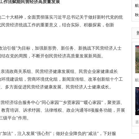
5”工作法赋能民营经济高质量发展
航
秋
二十大精神，全面贯彻落实习近平总书记关于做好新时代党的统
代民营经济统战工作的重要意义，结合实际、积极探索，创新
政治引领”为目标，加强新形势、新任务、新挑战下民营经济人士
团结在党的周围，不断开创民营经济高质量发展新局面。
亲清政商关系组、民营经济健康发展组、民营企业家健康成长
治环境建设组，营商环境优化组，新闻宣传组、改革创新组十个工
航
次、多方面促进民营经济健康发展、民营经济人士健康成长。
经济综合服务中心“同心家园”“乡贤家园”“暖心家园”，聚资源、
、教育培训、诉求纾困、法律维权、政企沟通等8项服务功能，开展
三级平台”作用。
古
加法”，注入发展“强心剂”；做好企业降负的“减法”，下好服
家