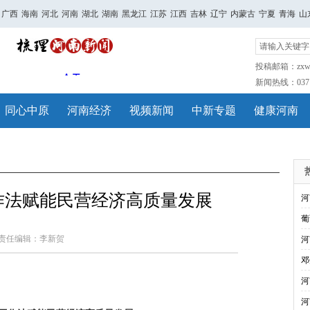
广西
海南
河北
河南
湖北
湖南
黑龙江
江苏
江西
吉林
辽宁
内蒙古
宁夏
青海
山
投稿邮箱：zxwh
新闻热线：0371-
同心中原
河南经济
视频新闻
中新专题
健康河南
"工作法赋能民营经济高质量发展
河
葡
责任编辑：李新贺
河
邓
河
河