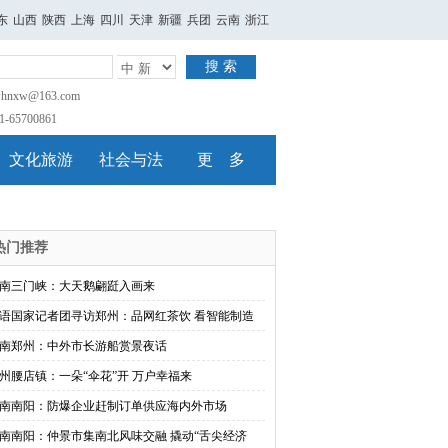
东
山西
陕西
上海
四川
天津
新疆
兵团
云南
浙江
搜 索
nxw@163.com
65700861
文化旅游
社会与法
更 多
热门推荐
南三门峡：大天鹅翩跹入画来
语国家记者团寻访郑州：品网红茶饮 看智能制造
南郑州：中外市长游船赏景夜话
州腰店镇：一朵“伞花”开 万户幸福来
南南阳：防爆企业赶制订单供应海内外市场
南南阳：仲景市集南北风味交融 撬动“舌尖经济